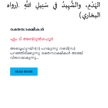
രക്തസാക്ഷികള്‍
എം ടി അബ്ദുല്‍ഗഫൂര്‍
അബൂഹുറയ്‌റ(റ) പറയുന്നു: നബി(സ)
പറഞ്ഞിരിക്കുന്നു: രക്തസാക്ഷികള്‍ അഞ്ച്
വിഭാഗമാകുന്നു....
READ MORE