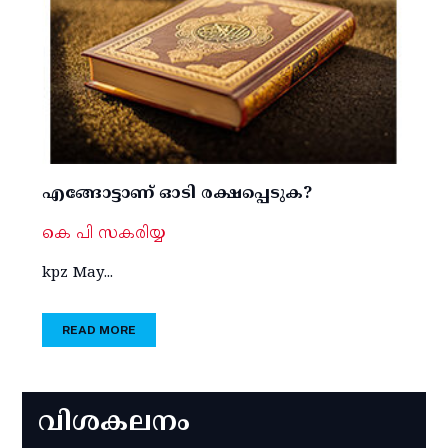
എങ്ങോട്ടാണ് ഓടി രക്ഷപ്പെടുക?
കെ പി സകരിയ്യ
kpz May...
READ MORE
വിശകലനം