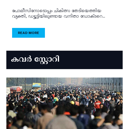
പോലീസിനോടൊപ്പം ചികിത്സ തേടിയെത്തിയ
വ്യക്തി, ഡ്യൂട്ടിയിലുണ്ടായ വനിതാ ഡോക്ടറെ...
READ MORE
കവർ സ്റ്റോറി