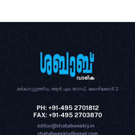
മര്‍കസുദ്ദഅ്‌വ, ആര്‍ എം റോഡ്‌, കോഴിക്കോട്‌-2
PH: +91-495 2701812
FAX: +91-495 2703870
editor@shababweekly.in
|
shababweekly@gmail.com