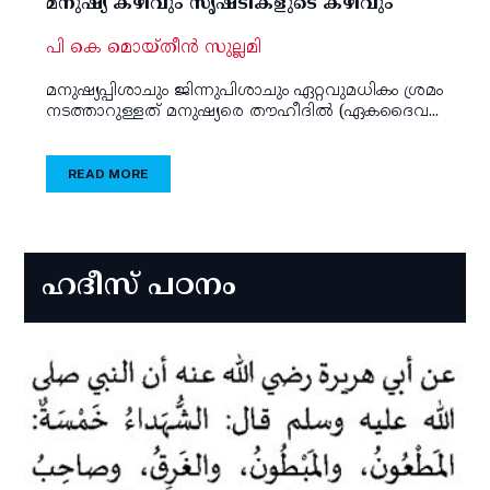
മനുഷ്യ കഴിവും സൃഷ്ടികളുടെ കഴിവും
പി കെ മൊയ്തീന്‍ സുല്ലമി
മനുഷ്യപ്പിശാചും ജിന്നുപിശാചും ഏറ്റവുമധികം ശ്രമം
നടത്താറുള്ളത് മനുഷ്യരെ തൗഹീദില്‍ (ഏകദൈവ...
READ MORE
ഹദീസ് പഠനം