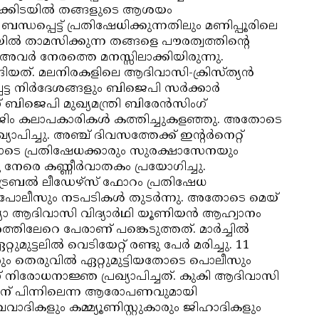
ള്‍ക്കിടയില്‍ തങ്ങളുടെ ആശയം
ബന്ധപ്പെട്ട് പ്രതിഷേധിക്കുന്നതിലും മണിപ്പൂരിലെ
ിയില്‍ താമസിക്കുന്ന തങ്ങളെ പൗരത്വത്തിന്റെ
് അവര്‍ നേരത്തെ മനസ്സിലാക്കിയിരുന്നു.
ങ്ങിയത്. മലനിരകളിലെ ആദിവാസി-ക്രിസ്ത്യന്‍
ട നിര്‍ദേശങ്ങളും ബിജെപി സര്‍ക്കാര്‍
ബിജെപി മുഖ്യമന്ത്രി ബിരേന്‍സിംഗ്
്ന ജിം കലാപകാരികള്‍ കത്തിച്ചുകളഞ്ഞു. അതോടെ
ാപിച്ചു. അഞ്ച് ദിവസത്തേക്ക് ഇന്റര്‍നെറ്റ്
്നതോടെ പ്രതിഷേധക്കാരും സുരക്ഷാസേനയും
കു നേരെ കണ്ണീര്‍വാതകം പ്രയോഗിച്ചു.
ൈബല്‍ ലീഡേഴ്‌സ് ഫോറം പ്രതിഷേധ
ാരും പോലീസും നടപടികള്‍ തുടര്‍ന്നു. അതോടെ മെയ്
്ത്യാ ആദിവാസി വിദ്യാര്‍ഥി യൂണിയന്‍ ആഹ്വാനം
്തിലേറെ പേരാണ് പങ്കെടുത്തത്. മാര്‍ച്ചില്‍
ുട്ടലില്‍ വെടിയേറ്റ് രണ്ടു പേര്‍ മരിച്ചു. 11
കാരും തെരുവില്‍ ഏറ്റുമുട്ടിയതോടെ പൊലീസും
് നിരോധനാജ്ഞ പ്രഖ്യാപിച്ചത്. കുകി ആദിവാസി
്തിന് പിന്നിലെന്ന ആരോപണവുമായി
വാദികളും കമ്മ്യൂണിസ്റ്റുകാരും ജിഹാദികളും