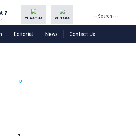
t 7
YUVATHA
PUDAVA
22
n
Editorial
News
Contact Us
വര്‍' ക്രിസ്ത്യന്‍ സഭകളെ 
HOME
മണിപ്പൂരില്‍ 'അവര്‍' ക്രിസ്ത്യന്‍ സഭകളെ 'തേടിയെത്തുന്നു'