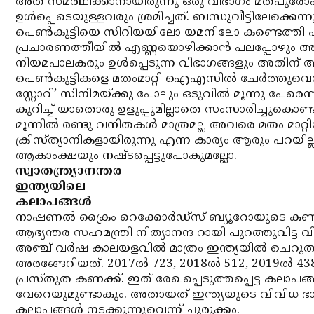
അത് സമര്‍ഥിക്കാനായിരുന്നു ഒരു വിഭാഗം മതപുരോഹിതന്
ഉള്‍പ്പെടെയുള്ളവരും ശ്രമിച്ചത്. ബന്ധുവീട്ടിലേക്കെന്
പെണ്‍കുട്ടിയെ സിറിയയിലോ യമനിലോ കണ്ടെത്തി എന്ന
പ്രചാരണത്തീയില്‍ എണ്ണയൊഴിക്കാന്‍ പലപ്പോഴും അവര്
നിയമപാലകരും ഉള്‍പ്പെടുന്ന വിഭാഗങ്ങളും അതിന് 
പെണ്‍കുട്ടികളെ മതംമാറ്റി ഐഎസില്‍ ചേര്‍ത്ത
സ്റ്റോറി’ സിനിമയ്ക്കു പോലും ഒടുവില്‍ മൂന്നു പേര
കുറിച്ച് യാതൊരു ഉളുപ്പുമില്ലാതെ സംസാരിച്ചുകൊണ
മൂന്നില്‍ രണ്ടു വനിതകള്‍ മാത്രമല്ല അവരെ മതം മാറ്
ക്രിസ്ത്യാനികളായിരുന്നു എന്ന കാര്യം ആരും പറയ
ആകാംക്ഷയും നഷ്ടപ്പെട്ടുപോകുമല്ലോ.
സ്വാതന്ത്ര്യാനന്തര
ഇന്ത്യയിലെ
കലാപങ്ങള്‍
നാഷണല്‍ ക്രൈം റെക്കോര്‍ഡ്‌സ് ബ്യൂറോയുടെ കണക്കു
ആഭ്യന്തര സഹമന്ത്രി നിത്യാനന്ദ റായി പുറത്തുവിട്ട 
അഞ്ച് വര്‍ഷ കാലയളവില്‍ മാത്രം ഇന്ത്യയില്‍ ചെറ
അരങ്ങേറിയത്. 2017ല്‍ 723, 2018ല്‍ 512, 2019ല്‍ 4
പ്രസ്തുത കണക്ക്. ഇത് രേഖപ്പെടുത്തപ്പെട്ട കലാപ
വേറെയുമുണ്ടാകും. അതായത് ഇന്ത്യയുടെ വിവിധ ഭാഗങ
കലാപങ്ങള്‍ നടക്കുന്നുവെന്ന് ചുരുക്കം.