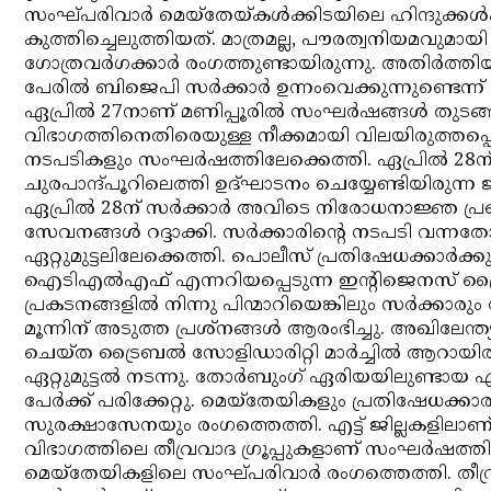
സംഘ്പരിവാര്‍ മെയ്‌തേയ്കള്‍ക്കിടയിലെ ഹിന്ദുക്ക
കുത്തിച്ചെലുത്തിയത്. മാത്രമല്ല, പൗരത്വനിയമവുമായി 
ഗോത്രവര്‍ഗക്കാര്‍ രംഗത്തുണ്ടായിരുന്നു. അതിര്‍ത്ത
പേരില്‍ ബിജെപി സര്‍ക്കാര്‍ ഉന്നംവെക്കുന്നുണ്ടെന്ന
ഏപ്രില്‍ 27നാണ് മണിപ്പൂരില്‍ സംഘര്‍ഷങ്ങള്‍ തുട
വിഭാഗത്തിനെതിരെയുള്ള നീക്കമായി വിലയിരുത്തപ്പെട്
നടപടികളും സംഘര്‍ഷത്തിലേക്കെത്തി. ഏപ്രില്‍ 28ന് 
ചുരപാന്ദ്പൂറിലെത്തി ഉദ്ഘാടനം ചെയ്യേണ്ടിയിരുന
ഏപ്രില്‍ 28ന് സര്‍ക്കാര്‍ അവിടെ നിരോധനാജ്ഞ പ്രഖ്യ
സേവനങ്ങള്‍ റദ്ദാക്കി. സര്‍ക്കാരിന്റെ നടപടി വന
ഏറ്റുമുട്ടലിലേക്കെത്തി. പൊലീസ് പ്രതിഷേധക്കാര്‍ക്
ഐടിഎല്‍എഫ് എന്നറിയപ്പെടുന്ന ഇന്റിജെനസ് ട്ര
പ്രകടനങ്ങളില്‍ നിന്നു പിന്മാറിയെങ്കിലും സര്‍ക്ക
മൂന്നിന് അടുത്ത പ്രശ്‌നങ്ങള്‍ ആരംഭിച്ചു. അഖിലേന
ചെയ്ത ട്രൈബല്‍ സോളിഡാരിറ്റി മാര്‍ച്ചില്‍ ആറായിരത
ഏറ്റുമുട്ടല്‍ നടന്നു. തോര്‍ബുംഗ് ഏരിയയിലുണ്ടായ ഏറ്റുമ
പേര്‍ക്ക് പരിക്കേറ്റു. മെയ്‌തേയികളും പ്രതിഷേധക്
സുരക്ഷാസേനയും രംഗത്തെത്തി. എട്ട് ജില്ലകളിലാണ
വിഭാഗത്തിലെ തീവ്രവാദ ഗ്രൂപ്പുകളാണ് സംഘര്‍ഷത
മെയ്‌തേയികളിലെ സംഘ്പരിവാര്‍ രംഗത്തെത്തി. തീവ്ര