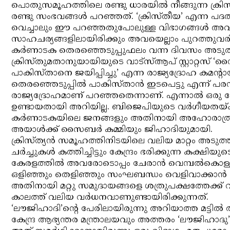
പൊതുസമൂഹത്തിലെ രണ്ടു ധാരയില്‍ നീങ്ങുന്ന ക്രി
രണ്ടു സംഭവങ്ങള്‍ പറഞ്ഞത്. ‘ക്രിസ്തീയ’ എന്ന പദ
വെച്ചാലും ഈ പറഞ്ഞതുപോലുള്ള വിഭാഗങ്ങള്‍ അവര്‍ക്
സാഹചര്യങ്ങളിലായിരിക്കും അവയെല്ലാം പുറത്തുവരി
കര്‍ണാടക തെരഞ്ഞെടുപ്പുഫലം വന്ന ദിവസം അടുത്
ക്രിസ്തുമതാനുയായിയുടെ വാട്‌സ്ആപ് സ്റ്റാറ്റസ് ‘സ
പാകിസ്താനെ ജയിപ്പിച്ചു’ എന്ന രാജ്യദ്രോഹ കമന്റായ
തെരഞ്ഞെടുപ്പില്‍ പാകിസ്താന്‍ ഇടപെട്ടു എന്ന് പ
രാജ്യദ്രോഹമാണ് പറഞ്ഞതെന്നാണ്. എന്നാല്‍ ഒര
ഉണ്ടായതായി അറിയില്ല. ബിജെപിയുടെ വര്‍ഗീയതയ്ക
കര്‍ണാടകയിലെ ജനങ്ങളും അതിനായി അഹോരാത്രം പ
അയാള്‍ക്ക് സൈബര്‍ കമ്മിയും ജിഹാദിയുമായി.
ക്രിസ്ത്യന്‍ സമൂഹത്തിനിടയിലെ വലിയ മാറ്റം അടുത
ചര്‍ച്ചുകള്‍ കത്തിച്ചിട്ടും കേന്ദ്രം ഭരിക്കുന്ന കക്
കേരളത്തില്‍ അവരോടൊപ്പം ചേരാന്‍ വെമ്പല്‍കൊള്
ഒളിഞ്ഞും തെളിഞ്ഞും സംഘബന്ധം വെളിവാക്കാന്‍ കൊ
അതിനായി മറ്റു സമുദായങ്ങളെ ശത്രുപക്ഷത്തേക്ക് വ
കാലത്ത് വലിയ വര്‍ധനവാണുണ്ടായിരിക്കുന്നത്.
‘ലൗജിഹാദി’ന്റെ പേരിലായിരുന്നു അറിയാത്ത മട്ടില
കേന്ദ്ര ആഭ്യന്തര മന്ത്രാലയവും അത്തരം ‘ലൗജിഹാദു’ക