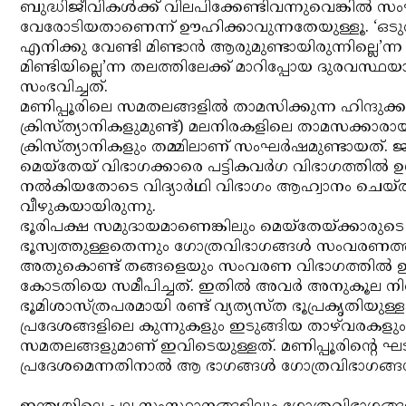
ബുദ്ധിജീവികള്‍ക്ക് വിലപിക്കേണ്ടിവന്നുവെങ്കില്‍
വേരോടിയതാണെന്ന് ഊഹിക്കാവുന്നതേയുള്ളൂ. ‘ഒടുവ
എനിക്കു വേണ്ടി മിണ്ടാന്‍ ആരുമുണ്ടായിരുന്നില്ലെ’ന
മിണ്ടിയില്ലെ’ന്ന തലത്തിലേക്ക് മാറിപ്പോയ ദുരവസ്ഥയാ
സംഭവിച്ചത്.
മണിപ്പൂരിലെ സമതലങ്ങളില്‍ താമസിക്കുന്ന ഹിന്ദുക്കള
ക്രിസ്ത്യാനികളുമുണ്ട്) മലനിരകളിലെ താമസക്കാ
ക്രിസ്ത്യാനികളും തമ്മിലാണ് സംഘര്‍ഷമുണ്ടായത്.
മെയ്‌തേയ് വിഭാഗക്കാരെ പട്ടികവര്‍ഗ വിഭാഗത്തില്‍ ഉ
നല്‍കിയതോടെ വിദ്യാര്‍ഥി വിഭാഗം ആഹ്വാനം ചെയ്ത
വീഴുകയായിരുന്നു.
ഭൂരിപക്ഷ സമുദായമാണെങ്കിലും മെയ്‌തേയ്ക്കാരു
ഭൂസ്വത്തുള്ളതെന്നും ഗോത്രവിഭാഗങ്ങള്‍ സംവരണത്ത
അതുകൊണ്ട് തങ്ങളെയും സംവരണ വിഭാഗത്തില്‍ ഉള്‍പ
കോടതിയെ സമീപിച്ചത്. ഇതില്‍ അവര്‍ അനുകൂല നിര
ഭൂമിശാസ്ത്രപരമായി രണ്ട് വ്യത്യസ്ത ഭൂപ്രകൃതിയുള്ള
പ്രദേശങ്ങളിലെ കുന്നുകളും ഇടുങ്ങിയ താഴ്‌വരകളും
സമതലങ്ങളുമാണ് ഇവിടെയുള്ളത്. മണിപ്പൂരിന്റെ ഘ
പ്രദേശമെന്നതിനാല്‍ ആ ഭാഗങ്ങള്‍ ഗോത്രവിഭാഗങ്ങള്‍ക്കല