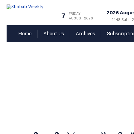
2026 Augus
FRIDAY
7
AUGUST 2026
1448 Safar 
Home
About Us
Archives
Subscriptio
മണിപ്പൂരില്‍ 'അ