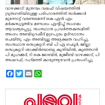
വാഴക്കാട്: മുനമ്പം വഖഫ് വിഷയത്തില്‍
ദ്രുതഗതിയിലുള്ള പരിഹാരത്തിന് സര്‍ക്കാര്‍
മുന്നോട്ട് വരണമെന്ന് കെ എന്‍ എം
മര്‍കസുദ്ദഅ്‌വ മണ്ഡലം എന്റിച്ച് സംഗമം
ആവശ്യപ്പെട്ടു. സംസ്ഥാന പ്രവര്‍ത്തകസമിതി
അംഗം അബ്ദുറഷീദ് ഉഗ്രപുരം ഉദ്ഘാടനം
ചെയ്തു. എം അബ്ദുല്ല അധ്യക്ഷത വഹിച്ചു.
സംസ്ഥാന സെക്രട്ടറി ബി പി എ ഗഫൂര്‍, ജില്ലാ
സെക്രട്ടറി ശാക്കിര്‍ബാബു കുനിയില്‍, കുഞ്ഞാന്‍
പി മുഹമ്മദ്, ടി കെ ജാബിര്‍, മുജീബ് വാഴക്കാട്, പി
അഷറഫ്, റഹ്‌മത്ത് കാരുണ്യഭവന്‍ പ്രസംഗിച്ചു.
Facebook
Twitter
Email
WhatsApp