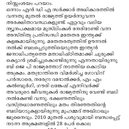
നിസ്സംശയം പറയാം.
ഒന്നാം എന്‍ ഡി എ സര്‍ക്കാര്‍ അധികാരത്തില്‍
വന്നതു മുതല്‍ രാജ്യത്ത് ഉയര്‍ന്നുവന്ന
അരക്ഷിതാവസ്ഥകളുണ്ട്. ഏറ്റവും വലിയ
ന്യൂനപക്ഷമായ മുസ്‌ലിംകള്‍ നേരിടേണ്ടി വന്ന
അസ്തിത്വ പ്രതിസന്ധി മതേതര ഇന്ത്യക്ക്
കളങ്കമായിരുന്നു. മതേതരത്വത്തിന് ഊന്നല്‍
നല്‍കി ബലപ്പെടുത്തിയെടുത്ത ഇന്ത്യന്‍
ജനാധിപത്യത്തെ മതാധിഷ്ഠിതമാക്കി ചുരുക്കി
കെട്ടാന്‍ ശ്രമിച്ചുകൊണ്ടിരുന്നു എന്നതായിരുന്നു
ബി ജെ പി രാജ്യത്തോട് നടത്തിയ കൊടിയ
അക്രമം. മതഭ്രാന്തിനെ വിമര്‍ശിച്ച ഗോവിന്ദ്
പന്‍സാരെ, നരേന്ദ്ര ദഭോല്‍ക്കര്‍, എം എം
കല്‍ബുര്‍ഗി, ഗൗരി ലങ്കേഷ് എന്നിവര്‍ക്ക്
അവരുടെ ജീവനുകള്‍ രാജ്യത്തിനു വേണ്ടി ബലി
നല്‍കേണ്ടി വന്നു. ഭക്ഷണത്തിലും
വസ്ത്രധാരണത്തിലും മതം തിരഞ്ഞതിന്റെ
ബലിയാടുകളായിരുന്നു മുഹമ്മദ് അഖ്‌ലാഖും
ജുനൈദും. 2010 മുതല്‍ പശുവുമായി ബന്ധപ്പെട്ട്
നടന്ന അക്രമങ്ങളില്‍ 28 പേര്‍ കൊല