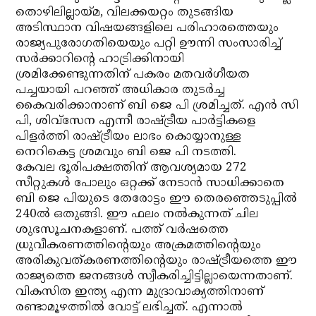
തൊഴിലില്ലായ്മ, വിലക്കയറ്റം തുടങ്ങിയ
അടിസ്ഥാന വിഷയങ്ങളിലെ പരിഹാരത്തെയും
രാജ്യപുരോഗതിയെയും പറ്റി ഊന്നി സംസാരിച്ച്
സര്‍ക്കാറിന്റെ ഹാട്രിക്കിനായി
ശ്രമിക്കേണ്ടുന്നതിന് പകരം മതവര്‍ഗീയത
പച്ചയായി പറഞ്ഞ് അധികാര തുടര്‍ച്ച
കൈവരിക്കാനാണ് ബി ജെ പി ശ്രമിച്ചത്. എന്‍ സി
പി, ശിവ്‌സേന എന്നീ രാഷ്ട്രീയ പാര്‍ട്ടികളെ
പിളര്‍ത്തി രാഷ്ട്രീയം ലാഭം കൊയ്യാനുള്ള
നെറികെട്ട ശ്രമവും ബി ജെ പി നടത്തി.
കേവല ഭൂരിപക്ഷത്തിന് ആവശ്യമായ 272
സീറ്റുകള്‍ പോലും ഒറ്റക്ക് നേടാന്‍ സാധിക്കാതെ
ബി ജെ പിയുടെ തേരോട്ടം ഈ തെരഞ്ഞെടുപ്പില്‍
240ല്‍ ഒതുങ്ങി. ഈ ഫലം നല്‍കുന്നത് ചില
ശുഭസൂചനകളാണ്. പത്ത് വര്‍ഷത്തെ
ധ്രുവീകരണത്തിന്റെയും അക്രമത്തിന്റെയും
അരികുവത്കരണത്തിന്റെയും രാഷ്ട്രീയത്തെ ഈ
രാജ്യത്തെ ജനങ്ങള്‍ സ്വീകരിച്ചിട്ടില്ലായെന്നതാണ്.
വികസിത ഇന്ത്യ എന്ന മുദ്രാവാക്യത്തിനാണ്
രണ്ടാമൂഴത്തില്‍ വോട്ട് ലഭിച്ചത്. എന്നാല്‍