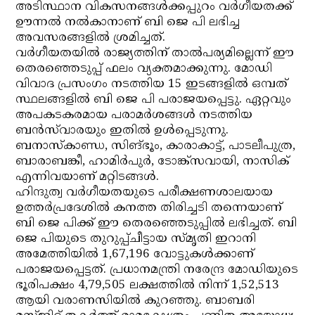
അടിസ്ഥാന വികസനങ്ങള്‍ക്കപ്പുറം വര്‍ഗീയതക്ക്
ഊന്നല്‍ നല്‍കാനാണ് ബി ജെ പി ലഭിച്ച
അവസരങ്ങളില്‍ ശ്രമിച്ചത്.
വര്‍ഗീയതയില്‍ രാജ്യത്തിന് താല്‍പര്യമില്ലെന്ന് ഈ
തെരഞ്ഞെടുപ്പ് ഫലം വ്യക്തമാക്കുന്നു. മോഡി
വിവാദ പ്രസംഗം നടത്തിയ 15 ഇടങ്ങളില്‍ ഒമ്പത്
സ്ഥലങ്ങളില്‍ ബി ജെ പി പരാജയപ്പെട്ടു. ഏറ്റവും
അപകടകരമായ പരാമര്‍ശങ്ങള്‍ നടത്തിയ
ബന്‍സ്‌വാരയും ഇതില്‍ ഉള്‍പ്പെടുന്നു.
ബനാസ്‌കാണ്ഡ, സിങ്ഭൂം, കാരാകാട്ട്, പാടലീപുത്ര,
ബാരാബങ്കീ, ഹാമിര്‍പുര്‍, ടോങ്ക്‌സവായി, നാസിക്
എന്നിവയാണ് മറ്റിടങ്ങള്‍.
ഹിന്ദുത്വ വര്‍ഗീയതയുടെ പരീക്ഷണശാലയായ
ഉത്തര്‍പ്രദേശില്‍ കനത്ത തിരിച്ചടി തന്നെയാണ്
ബി ജെ പിക്ക് ഈ തെരഞ്ഞെടുപ്പില്‍ ലഭിച്ചത്. ബി
ജെ പിയുടെ തുറുപ്പ്ചീട്ടായ സ്മൃതി ഇറാനി
അമേത്തിയില്‍ 1,67,196 വോട്ടുകള്‍ക്കാണ്
പരാജയപ്പെട്ടത്. പ്രധാനമന്ത്രി നരേന്ദ്ര മോഡിയുടെ
ഭൂരിപക്ഷം 4,79,505 ലക്ഷത്തില്‍ നിന്ന് 1,52,513
ആയി വരാണസിയില്‍ കുറഞ്ഞു. ബാബരി