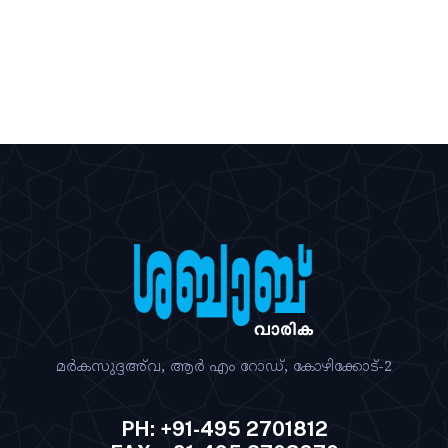
മര്‍കസുദ്ദഅ്‌വ, ആര്‍ എം റോഡ്‌, കോഴിക്കോട്‌-2
PH: +91-495 2701812