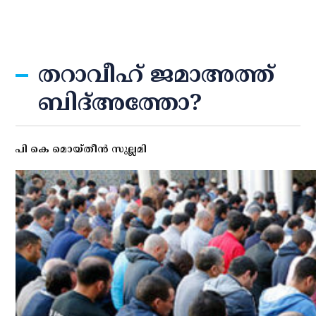
തറാവീഹ് ജമാഅത്ത്
ബിദ്അത്തോ?
പി കെ മൊയ്തീന്‍ സുല്ലമി