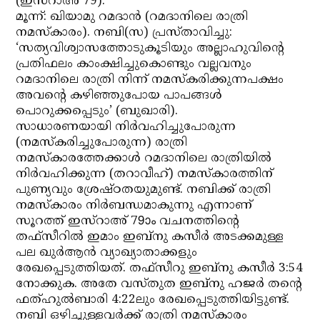
(ഇസ്‌റാഅ് 79).
മൂന്ന്: ഖിയാമു റമദാന്‍ (റമദാനിലെ രാത്രി
നമസ്‌കാരം). നബി(സ) പ്രസ്താവിച്ചു:
‘സത്യവിശ്വാസത്തോടുകൂടിയും അല്ലാഹുവിന്റെ
പ്രതിഫലം കാംക്ഷിച്ചുകൊണ്ടും വല്ലവനും
റമദാനിലെ രാത്രി നിന്ന് നമസ്‌കരിക്കുന്നപക്ഷം
അവന്റെ കഴിഞ്ഞുപോയ പാപങ്ങള്‍
പൊറുക്കപ്പെടും’ (ബുഖാരി).
സാധാരണയായി നിര്‍വഹിച്ചുപോരുന്ന
(നമസ്‌കരിച്ചുപോരുന്ന) രാത്രി
നമസ്‌കാരത്തേക്കാള്‍ റമദാനിലെ രാത്രിയില്‍
നിര്‍വഹിക്കുന്ന (തറാവീഹ്) നമസ്‌കാരത്തിന്
പുണ്യവും ശ്രേഷ്ഠതയുമുണ്ട്. നബിക്ക് രാത്രി
നമസ്‌കാരം നിര്‍ബന്ധമാകുന്നു എന്നാണ്
സൂറത്ത് ഇസ്‌റാഅ് 79ാം വചനത്തിന്റെ
തഫ്‌സീറില്‍ ഇമാം ഇബ്‌നു കസീര്‍ അടക്കമുള്ള
പല ഖുര്‍ആന്‍ വ്യാഖ്യാതാക്കളും
രേഖപ്പെടുത്തിയത്. തഫ്‌സീറു ഇബ്‌നു കസീര്‍ 3:54
നോക്കുക. അതേ വസ്തുത ഇബ്‌നു ഹജര്‍ തന്റെ
ഫത്ഹുല്‍ബാരി 4:22ലും രേഖപ്പെടുത്തിയിട്ടുണ്ട്.
നബി ഒഴിച്ചുള്ളവര്‍ക്ക് രാത്രി നമസ്‌കാരം