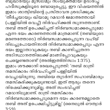
ബുഖാരിയും മുസ്‌ലിമും സംയുക്തമായി ഉദ്ധരിച്ച
ഹദീസുകളിലൂടെ ബോധ്യപ്പെട്ടു. ഈ വിഷയത്തില്‍
ഇമാം ശാത്വിബിന്റെ പ്രസ്താവന ശ്രദ്ധിക്കുക:
‘തീര്‍ച്ചയായും ഖിയാമു റമദാന്‍ ജമാഅത്തായി
(പള്ളിയില്‍ വെച്ച്) നിര്‍വഹിക്കല്‍ സുന്നത്താണ്.
നബി അത് ഉപേക്ഷിച്ചത് നിര്‍ബന്ധമാക്കപ്പെടുമോ
എന്ന ഭയം കാരണത്താല്‍ മാത്രമാണ്. (നബിയുടെ
മരണത്തോടെ) നിര്‍ബന്ധമാക്കപ്പെടുന്ന വഹ്‌യ്
നിലച്ചുപോയതിനാല്‍ നിര്‍ബന്ധമാക്കപ്പെടും എന്ന
ഭയം ഇല്ലാതാവുകയും നബി കാണിച്ചുതന്ന
അടിസ്ഥാനത്തിലേക്ക് മടങ്ങിപ്പോവുകയും
ചെയ്യേണ്ടതാണ്’ (അല്‍ഇഅ്തിസാം 1:375).
ഇമാം ശൗക്കാനി രേഖപ്പെടുത്തി: ‘നബി രാത്രി
നമസ്‌കാരം നിര്‍വഹിച്ചത് പള്ളിയില്‍
വെച്ചായിരുന്നു. നബിയെ തുടര്‍ന്ന് സഹാബിമാരും
നമസ്‌കരിക്കുകയുണ്ടായി. ഇത് ആരും തന്നെ
നിഷേധിക്കുന്നുമില്ല. അത് സംഭവിച്ചത്
റമദാനിലുമാണ്. രാത്രി നമസ്‌കാരം
നിര്‍ബന്ധമാക്കപ്പെടുമെന്ന ഭയം കാരണമല്ലാതെ
നബി അത് ഉപേക്ഷിച്ചിട്ടുമില്ല’ (നൈലുല്‍ ഔത്വാര്‍
3:59).