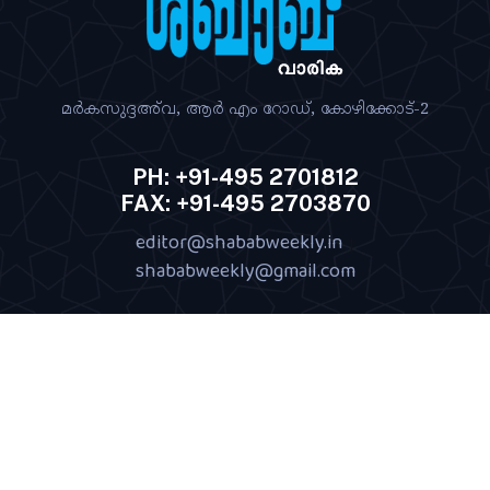
മര്‍കസുദ്ദഅ്‌വ, ആര്‍ എം റോഡ്‌, കോഴിക്കോട്‌-2
PH: +91-495 2701812
FAX: +91-495 2703870
editor@shababweekly.in
|
shababweekly@gmail.com
Terms of Use
Privacy Policy
Shipping Policy
|
|
|
Return & Refund Policy