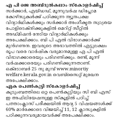
എ പി ജെ അബ്ദുല്‍കലാം സ്‌കോളര്‍ഷിപ്പ്
സര്‍ക്കാര്‍, എയ്ഡഡ്, മൂന്നുവര്‍ഷ ഡിപ്ലോമ
കോഴ്‌സുകള്‍ക്ക് പഠിക്കുന്ന ന്യൂനപക്ഷ
വിദ്യാര്‍ഥികള്‍ക്കും സര്‍ക്കാര്‍ അംഗീകൃത സ്വാശ്രയ
പോളിടെക്‌നിക്കുകളില്‍ മെറിറ്റ് സീറ്റില്‍
അഡ്മിഷന്‍ നേടിയ വിദ്യാര്‍ഥികള്‍ക്കും
അപേക്ഷിക്കാം. ബി പി എല്‍ വിഭാഗക്കാര്‍ക്ക്
മുന്‍ഗണന. ഇവരുടെ അഭാവത്തില്‍ എട്ടുലക്ഷം
രൂപ വരെ വാര്‍ഷിക വരുമാനമുള്ള എ പി എല്‍
വിഭാഗക്കാരെയും പരിഗണിക്കും. രണ്ട്, മൂന്ന്
വര്‍ഷക്കാരെയും പരിഗണിക്കുന്നതാണ്.
ഒക്ടോബര്‍ 25 നു മുമ്പ് www.minortiy
welfare.kerala.gov.in വെബ്‌സൈറ്റ് മുഖേന
അപേക്ഷിക്കാം.
ഏക പെണ്‍കുട്ടി സ്‌കോളര്‍ഷിപ്പ്
കുടുംബത്തിലെ ഒറ്റ പെണ്‍കുട്ടിയും സി ബി എസ്
ഇ അഫിലിയേഷനുള്ള സ്‌കൂളില്‍ പഠിച്ച്
പത്താംക്ലാസ് പരീക്ഷയില്‍ ആദ്യ 5 വിഷയങ്ങള്‍ക്ക്
60% മാര്‍ക്കോടെ വിജയിച്ച് 11, 12 ക്ലാസുകളില്‍
പഠിക്കുന്നവരുമായവര്‍ക്ക് അപേക്ഷിക്കാം.