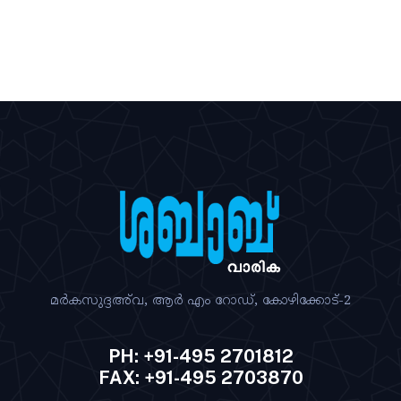
മര്‍കസുദ്ദഅ്‌വ, ആര്‍ എം റോഡ്‌, കോഴിക്കോട്‌-2
PH: +91-495 2701812
FAX: +91-495 2703870