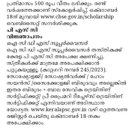
പ്രതിമാസം 500 രൂപ വീതം ലഭിക്കും. രണ്ട്
വര്‍ഷത്തേക്കാണ് സ്‌കോളര്‍ഷിപ്പ്. ഒക്ടോബര്‍
18ന് മുമ്പായി www.cbse.gov.in/scholarship
വെബ്‌സൈറ്റ് സന്ദര്‍ശിക്കുക.
പി എസ് സി
വിജ്ഞാപനം
ഐ സി ഡി എസ് സൂപ്പര്‍വൈസര്‍
ഐ സി ഡി എസ് സൂപ്പര്‍വൈസര്‍ തസ്തികക്ക്
കേരള പി എസ് സി അപേക്ഷ ക്ഷണിച്ചു.
സ്ത്രീകള്‍ക്ക് മാത്രമേ അപേക്ഷിക്കാന്‍
പറ്റുകയുള്ളൂ. (കാറ്റഗറി നമ്പര്‍ 245/2023).
സോഷ്യോളജി/ സോഷ്യല്‍വര്‍ക്ക് / ഹോം
സയന്‍സ് /സൈക്കോളജി ബിരുദവും അല്ലെങ്കില്‍
ഇതര ബിരുദം + ബാല സേവിക ട്രെയിനിങ്
സര്‍ട്ടിഫിക്കറ്റ്/ പ്രീ പ്രൈമറി ടീച്ചേഴ്‌സ് ട്രെയിനിങ്
സര്‍ട്ടിഫിക്കറ്റ് എന്നിവയാണ് അടിസ്ഥാന
യോഗ്യത. www.keralapsc.gov.in വഴി ഒറ്റത്തവണ
രജിസ്റ്റര്‍ ചെയ്തു ഒക്ടോബര്‍ 18-നകം
അപേക്ഷിക്കാം.