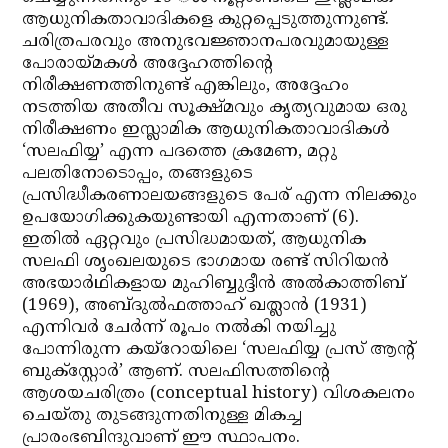
ആധുനികതാവാദികളെ കുറ്റപ്പെടുത്തുന്നുണ്ട്.
ചരിത്രപരവും അനുഭവജ്ഞാനപരവുമായുള്ള
പോരായ്മകള്‍ അദ്ദേഹത്തിന്റെ
നിരീക്ഷണത്തിനുണ്ട് എങ്കിലും, അദ്ദേഹം
നടത്തിയ അതീവ സൂക്ഷ്മവും കൃത്യവുമായ ഒരു
നിരീക്ഷണം ഇസ്ലാമിക ആധുനികതാവാദികള്‍
‘സലഫിയ്യ’ എന്ന പദത്തെ ക്രമേണ, മറ്റു
പലതിനോടൊപ്പം, തങ്ങളുടെ
പ്രസിദ്ധീകരണാലയങ്ങളുടെ പേര് എന്ന നിലക്കും
ഉപയോഗിക്കുകയുണ്ടായി എന്നതാണ് (6).
ഇതില്‍ ഏറ്റവും പ്രസിദ്ധമായത്, ആധുനിക
സലഫി ശൃംഖലയുടെ ഭാഗമായ രണ്ട് സിറിയന്‍
അഭയാര്‍ഥികളായ മുഹിബ്ബുദ്ദീന്‍ അല്‍കാത്തിബ്
(1969), അബ്ദുല്‍ഫത്താഹ് ഖത്ലാന്‍ (1931)
എന്നിവര്‍ ചേര്‍ന്ന് രൂപം നല്‍കി നയിച്ചു
പോന്നിരുന്ന കയ്‌റോയിലെ ‘സലഫിയ്യ പ്രസ് ആന്റ്
ബുക്സ്റ്റോര്‍’ ആണ്. സലഫിസത്തിന്റെ
ആശയചരിത്രം (conceptual history) വിശകലനം
ചെയ്തു തുടങ്ങുന്നതിനുള്ള മികച്ച
പ്രാരംഭബിന്ദുവാണ് ഈ സ്ഥാപനം.