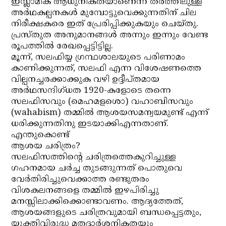
ഇസ്ലാമിക ആധുനികതയാണെന്ന തരത്തിലുള്ള
അര്‍ഥകല്പനകള്‍ മുമ്പോട്ടുവെക്കുന്നതിന് ചില
നിരീക്ഷകരെ ഇത് പ്രേരിപ്പിക്കുകയും ചെയ്തു.
പ്രസ്തുത അനുമാനങ്ങള്‍ അന്നും ഇന്നും വേണ്ട
രൂപത്തില്‍ രേഖപ്പെട്ടിട്ടില്ല.
മൂന്ന്, സലഫിയ്യ ഗ്രന്ഥശാലയുടെ പരിണാമം
കാണിക്കുന്നത്, സലഫി എന്ന വിശേഷണത്തെ
വില്പനച്ചരക്കാക്കുക വഴി ഉദ്ദീപ്തമായ
അര്‍ഥസന്ദിഗ്ധത 1920-കളോടെ തന്നെ
സലഫിസവും (മെഹമളശാെ) വഹാബിസവും
(wahabism) തമ്മില്‍ ആശയസമന്വയമുണ്ട് എന്ന്
ധരിക്കുന്നതിനു ഇടയാക്കിഎന്നതാണ്.
എന്തുകൊണ്ട്
ആശയ ചരിത്രം?
സലഫിസത്തിന്റെ ചരിത്രത്തെകുറിച്ചുള്ള
ഗഹനമായ ചര്‍ച്ച തുടങ്ങുന്നത് പൊതുവെ
വേര്‍തിരിച്ചുവെക്കാത്ത രണ്ടുതരം
വിശകലനങ്ങളെ തമ്മില്‍ ഇഴപിരിച്ചു
മനസ്സിലാക്കിക്കൊണ്ടാവണം. ആദ്യത്തേത്,
ആശയങ്ങളുടെ ചരിത്രവുമായി ബന്ധപ്പെട്ടതും,
യുക്തിവിരുദ്ധ മതദാര്‍ശനികതയും