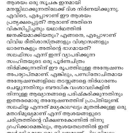
ആശയം ഒരു സൂചക ഇനമായി
മനസ്സിലാക്കുന്നതിലേക്ക് ദിശ നിര്‍ണയിക്കുന്നു.
എവിടെ, എപ്പോഴാണ് ഈ ആശയം
പ്രത്യക്ഷപ്പെട്ടത്? ആരാണ് അതിനെ
വികസിപ്പിച്ചതും യഥാര്‍ഥത്തില്‍
ജനകീയമാക്കിയതും? എങ്ങനെ, എപ്പോഴാണ്
വിവിധ രീതിശാസ്ത്രങ്ങളും വിശ്വാസങ്ങളും
ധാരണകളും അതിന്റെ ഭാഗമായത്?
സലഫിസം എന്ന് ഇന്ന് വ്യാപരിക്കുന്ന
സംഹിതയുടെ ഒരു പൂര്‍ണചിത്രം
നിര്‍മിക്കുന്നതിന് ഈ രൂപത്തിലുള്ള അന്വേഷണം
അപര്യാപ്തമാണ്. എങ്കിലും, പണ്ഡിതോചിതമായ
അന്വേഷണങ്ങളിലെ തടസ്സങ്ങളെ നിര്‍ധാരണം
ചെയ്യുന്നതിനും ബൗദ്ധിക വംശാവലികളില്‍
നിന്നുള്ള ആഖ്യാനങ്ങളെ പരിഷ്‌കരിക്കുന്നതിനും
ഇത്തരമൊരു അന്വേഷണത്തിന് പ്രാപ്തിയുണ്ട്.
സലഫിയ്യ എന്നത് മധ്യകാലഘട്ടം മുതല്‍ക്കുള്ള ഒരു
മതാഭിമുഖ്യമാണ് എന്ന് ആശയങ്ങളുടെ
ചരിത്രത്തിന്റെ വീക്ഷണകോണില്‍ നിന്നു
ഗ്രഹിക്കാമെങ്കിലും, ആശയതലത്തില്‍ ഇത്