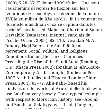
2009), 5:28–35; E´ douard Me´te´nier, “Que sont
ces chemins devenus? Re´flexion sur les e
´volutions de la salafiyya irakienne de la fin du
XVIIIe au milieu du XXe sie`cle,” in Le courant re
´formiste musulman et sa re´ception dans les
socie´te´s arabes, ed. Maher al-Charif and Salam
Kawakibi (Damascus: Institut Franc¸ais du
Proche-Orient, 2003), 85–113; Uwaidah M. Al
Juhany, Najd Before the Salafi Reform
Movement: Social, Political, and Religious
Conditions During the Three Centuries
Preceding the Rise of the Saudi State (Reading,
U.K.: Ithaca Press, 2002); Ibrahim M. Abu-Rabi–,
Contemporary Arab Thought: Studies in Post-
1967 Arab Intellectual History (London: Pluto
Press, 2004), 65–72. Abu-Rabi– based his
analysis on the works of Arab intellectuals who
use Salafism very loosely. For a typical example
with respect to Moroccan history, see –Abd al-
Jalil Baddu, al-Salafiyya wa-l-Islah (Tangier,