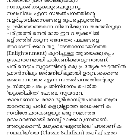
വാദത്തെ പ്രതിഷ്ഠിക്കുകയും
സാധൂകരിക്കുകയുംചെയ്യുന്നു.
സലഫിസം എന്ന സങ്കല്‍പനത്തിന്റെ
വളര്‍ച്ചാവികാസങ്ങളെ രൂപപ്പെടുത്തിയ
പ്രക്രിയയെത്തന്നെ നിരസിക്കുന്ന തരത്തിലുള്ള
ചരിത്രത്തിനെതിരായ ഈ വഴുക്കലില്‍
ഒളിഞ്ഞിരിക്കുന്ന അനന്തര ഫലങ്ങളെ
അവഗണിക്കാവതല്ല. ‘ജ്ഞാനോദയ’ത്തെ
(Enlightenment) കുറിച്ചുള്ള ആശയക്കുഴപ്പം
ഉദാഹരണമായി പരിഗണിക്കാവുന്നതാണ്.
പതിനെട്ടാം നൂറ്റാണ്ടിന്റെ ഒരു പ്രത്യേക ഘട്ടത്തില്‍
ഫ്രാന്‍സിലും ജര്‍മനിയിലുമായി ഉരുവംകൊണ്ട
ജ്ഞാനോദയം എന്ന സങ്കല്‍പനത്തിന്റെയും
പ്രസ്തുത പദം പ്രതിനിധാനം ചെയ്ത
‘യുക്തിചിന്ത’ പോലെ സ്വയമേവ
കാലഗണനാപരമോ ഭൂമിശാസ്ത്രപരമോ ആയ
യാതൊരു പരിധികളുമില്ലാത്ത ധൈഷണിക
സവിശേഷതകളെയും ഒരു സമാന്തര
ഉദാഹരണമായി മനസ്സിലാക്കാവുന്നതാണ്.
അതുകൊണ്ട്, മധ്യകാലഘട്ടത്തിലെ ‘പൗരാണിക
സലഫിയ്യ’യെ (Classic Salafism) കുറിച്ച് എത്ര