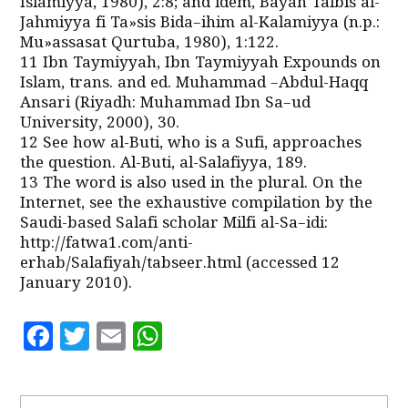
Islamiyya, 1980), 2:8; and idem, Bayan Talbis al-
Jahmiyya fi Ta»sis Bida–ihim al-Kalamiyya (n.p.:
Mu»assasat Qurtuba, 1980), 1:122.
11 Ibn Taymiyyah, Ibn Taymiyyah Expounds on
Islam, trans. and ed. Muhammad –Abdul-Haqq
Ansari (Riyadh: Muhammad Ibn Sa–ud
University, 2000), 30.
12 See how al-Buti, who is a Sufi, approaches
the question. Al-Buti, al-Salafiyya, 189.
13 The word is also used in the plural. On the
Internet, see the exhaustive compilation by the
Saudi-based Salafi scholar Milfi al-Sa–idi:
http://fatwa1.com/anti-
erhab/Salafiyah/tabseer.html (accessed 12
January 2010).
Facebook
Twitter
Email
WhatsApp