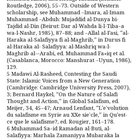
Routledge, 2006), 55–73. Outside of Western
scholarship, see Muhammad –Imara, al-Imam
Muhammad –Abduh: Mujaddid al-Dunya bi-
Tajdid al-Din (Beirut: Dar al-Wahda li-l-Tiba–a
wa-l-Nashr, 1985), 87–88; and –Allal al-Fasi, “al-
Haraka al-Salafiyya fi al-Maghrib,” in Durus fi
al-Haraka al- Salafiyya: al-Mashriq wa-l-
Maghrib al-–Arabi, ed. Muhammad Fa»iq et al.
(Casablanca, Morocco: Manshurat –Uyun, 1986),
129.
5 Madawi Al-Rasheed, Contesting the Saudi
State: Islamic Voices from a New Generation
(Cambridge: Cambridge University Press, 2007),
3; Bernard Haykel, “On the Nature of Salafi
Thought and Action,” in Global Salafism, ed.
Meijer, 34, 45–47; Arnaud Lenfant, “L’e´volution
du salafisme en Syrie au XXe sie`cle,” in Qu’est-
ce que le salafisme?, ed. Rougier, 161–178.
6 Muhammad Sa–id Ramadan al-Buti, al-
Salafiyya: Marhala Zamaniyya Mubaraka la