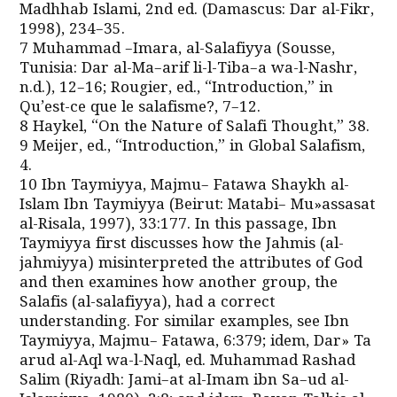
Madhhab Islami, 2nd ed. (Damascus: Dar al-Fikr,
1998), 234–35.
7 Muhammad –Imara, al-Salafiyya (Sousse,
Tunisia: Dar al-Ma–arif li-l-Tiba–a wa-l-Nashr,
n.d.), 12–16; Rougier, ed., “Introduction,” in
Qu’est-ce que le salafisme?, 7–12.
8 Haykel, “On the Nature of Salafi Thought,” 38.
9 Meijer, ed., “Introduction,” in Global Salafism,
4.
10 Ibn Taymiyya, Majmu– Fatawa Shaykh al-
Islam Ibn Taymiyya (Beirut: Matabi– Mu»assasat
al-Risala, 1997), 33:177. In this passage, Ibn
Taymiyya first discusses how the Jahmis (al-
jahmiyya) misinterpreted the attributes of God
and then examines how another group, the
Salafis (al-salafiyya), had a correct
understanding. For similar examples, see Ibn
Taymiyya, Majmu– Fatawa, 6:379; idem, Dar» Ta
arud al-Aql wa-l-Naql, ed. Muhammad Rashad
Salim (Riyadh: Jami–at al-Imam ibn Sa–ud al-