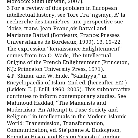
Morocco: Siliki Ikhwan, 2007).
3 For a review of this problem in European
intellectual history, see Tore Fra¨ngsmyr, A‘ la
recherche des Lumie‘res: une perspective sue
´doise, trans. Jean-Franc¸ois Battail and
Marianne Battail (Bordeaux, France: Presses
Universitaires de Bordeaux, 1999), 13, 16–22.
The expression “Renaissance Enlightenment”
comes from Ira O. Wade, The Intellectual
Origins of the French Enlightenment (Princeton,
N.J.: Princeton University Press, 1971).
4 P. Shinar and W. Ende, “Salafiyya,” in
Encyclopaedia of Islam, 2nd ed. (hereafter EI2 )
(Leiden: E. J. Brill, 1960–2005). This subnarrative
continues to inform contemporary studies. See
Mahmoud Haddad, “The Manarists and
Modernism: An Attempt to Fuse Society and
Religion,” in Intellectuals in the Modern Islamic
World: Transmission, Transformation,
Communication, ed. Ste´phane A. Dudoignon,
Komatsu Hisao, and Kosugi Yasushi (London: