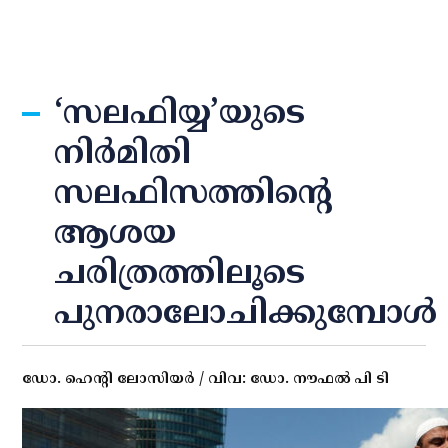
‘സലഫിയ്യ’യുടെ
നിര്‍മിതി
സലഫിസത്തിന്റെ
ആശയ
ചരിത്രത്തിലൂടെ
പുനരാലോചിക്കുമ്പോള്‍
ഡോ. ഹെന്റി ലോസിയര്‍ / വിവ: ഡോ. നൗഫല്‍ പി ടി