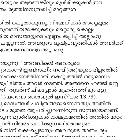
െയെല്ലാം ആണെങ്കിലും മുശ്‌രിക്കുകള്‍ ഈ
യത്തിനനുസരിച്ച് മാറ്റങ്ങള്‍
്തില്‍ പെട്ടതാകുന്നു. നിഷേധികള്‍ അതുമൂലം
ം അനുവദനീയമാക്കുകയും മറ്റൊരു കൊല്ലം
കിയ മാസങ്ങളുടെ എണ്ണം ഒപ്പിച്ച് അല്ലാഹു
യുന്നത്. അവരുടെ ദുഷ്പ്രവൃത്തികള്‍ അവര്‍ക്ക്
േധികളായ ജനങ്ങളെ അല്ലാഹു
 പറയുന്നു: ”അറബികള്‍ അവരുടെ
ുകൊണ്ട് ഇബ്‌റാഹീം നബി(അ)യുടെ മില്ലത്തില്‍
യ സംരക്ഷണത്തിനായി കൊല്ലത്തില്‍ ഒരു മാസം
ണ്ടുപിടിത്തം അവര്‍ നടത്തി. അങ്ങനെ ഹജ്ജിന്റെ
 തുടര്‍ന്ന് ചിലപ്പോള്‍ മുഹര്‍റത്തിലും മറ്റു
” (ഫതാവാ ശൈഖുല്‍ ഇസ്്ലാം 13:79).
ാലു മാസങ്ങള്‍ പവിത്രങ്ങളാണെന്നതും അതില്‍
ം മുതല്‍ ആചരിച്ചുവന്നിരുന്ന സമ്പ്രദായമാണ്.
 മുശ്‌രിക്കുകള്‍ കാലക്രമത്തില്‍ അതില്‍ മാറ്റം
പോള്‍ നിയമം പാലിക്കുന്നത് അവരുടെ
‍ നിന്ന് രക്ഷപ്പെടാനും അവരുടെ താല്‍പര്യം