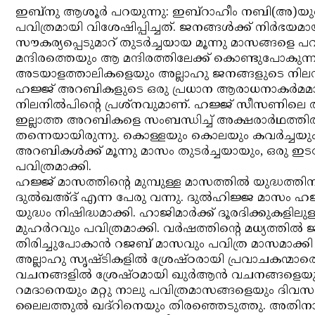
ഇബ്‌നു ആശൂര്‍ പറയുന്നു: ഇബ്‌റാഹീം നബി(അ)യു
പവിത്രമായി വിശേഷിപ്പിച്ചത്. ജനങ്ങള്‍ക്ക് നിര്‍ഭയ
സൗകര്യപ്പെടുമാറ് തുടര്‍ച്ചയായ മൂന്നു മാസങ്ങളെ പ
മന്ദിരത്തെയും ആ മന്ദിരത്തിലേക്ക് കൊണ്ടുപോക
അടയാളത്താലികളെയും അല്ലാഹു ജനങ്ങളുടെ നിലനില്‍
ഹജ്ജ് അറബികളുടെ ഒരു പ്രധാന ആരാധനാകര്‍മമ
നിലനില്‍പിന്റെ പ്രശ്‌നവുമാണ്. ഹജ്ജ് സീസണിലെ അ
ഇല്ലാത്ത അറബികളെ സംബന്ധിച്ച് അക്ഷരാര്‍ഥത്തി
തന്നെയായിരുന്നു. കൊള്ളയും കൊലയും കവര്‍ച്ചയും
അറബികള്‍ക്ക് മൂന്നു മാസം തുടര്‍ച്ചയായും, ഒരു 
പവിത്രമാക്കി.
ഹജ്ജ് മാസത്തിന്റെ മുമ്പുള്ള മാസത്തില്‍ യുദ്ധത്ത
ദുല്‍ഖഅ്ദ് എന്ന പേരു വന്നു. ദുല്‍ഹിജ്ജ മാസം ഹജ്
യുദ്ധം നിഷിദ്ധമാക്കി. ഹാജിമാര്‍ക്ക് ദൂരദിക്കുകളിലുള
മുഹര്‍റവും പവിത്രമാക്കി. വര്‍ഷത്തിന്റെ മധ്യത്തില്‍ 
തിരിച്ചുപോകാന്‍ റജബ് മാസവും പവിത്ര മാസമാക്കി (
അല്ലാഹു സൃഷ്ടികളില്‍ ശ്രേഷ്ഠരായി പ്രവാചകന്മാ
വചനങ്ങളില്‍ ശ്രേഷ്ഠമായി ഖുര്‍ആന്‍ വചനങ്ങളെയും
റമദാനെയും മറ്റു നാലു പവിത്രമാസങ്ങളെയും ദിവസങ
ലൈലത്തുല്‍ ഖദ്‌റിനെയും തിരഞ്ഞെടുത്തു. അതിനാല