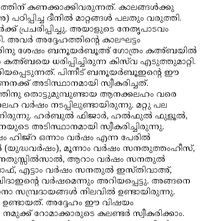
്തിന് കണക്കാക്കിവരുന്നത്. കാലങ്ങള്‍ക്കു
ിപ്പിച്ച ദീനില്‍ മാറ്റങ്ങള്‍ പലതും വരുത്തി.
ക്ക് പ്രചരിപ്പിച്ചു. അയാളുടെ നേതൃപാടവം
. അവര്‍ അദ്ദേഹത്തിന്റെ കാലഘട്ടം
ിനു ശേഷം ബനൂയര്‍ബൂഅ് ഗോത്രം കഅ്ബയില്‍
 കഅ്ബയെ ധരിപ്പിച്ചിരുന്ന കിസ്‌വ എടുത്തുമാറ്റി.
യപ്പെടുന്നത്. പിന്നീട് ബനൂയര്‍ബൂഇന്റെ ഈ
ക് അടിസ്ഥാനമായി സ്വീകരിച്ചത്.
നു തൊട്ടുമുമ്പുണ്ടായ ആനക്കലഹം വരെ
 വര്‍ഷം നടപ്പിലുണ്ടായിരുന്നു. മറ്റു പല
്നു. ഹര്‍ബുല്‍ ഫിജാര്‍, ഹല്‍ഫുല്‍ ഫുളൂല്‍,
ുടെ അടിസ്ഥാനമായി സ്വീകരിച്ചിരുന്നു.
 ഹിജ്‌റ ഒന്നാം വര്‍ഷം എന്ന പേരില്‍
‍ (യുദ്ധവര്‍ഷം), മൂന്നാം വര്‍ഷം സനതുത്തംഹീസ്,
തുസ്സില്‍സാല്‍, ആറാം വര്‍ഷം സനതുല്‍
ഫ്, എട്ടാം വര്‍ഷം സനതുല്‍ ഇസ്തിവാഅ്,
ദാഇന്റെ വര്‍ഷമെന്നും അറിയപ്പെട്ടു. അങ്ങനെ
പ്രദായങ്ങള്‍ നിലവില്‍ ഉണ്ടായിരുന്നു.
‍ ഉണ്ടായത്. അദ്ദേഹം ഈ വിഷയം
ുക്ക് റോമാക്കാരുടെ കലണ്ടര്‍ സ്വീകരിക്കാം.