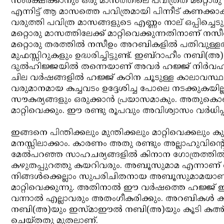
സംരക്ഷിക്കാനും ഒരു മാസത്തിലെ പവിത്രത മറ്റൊരു മാസ
എന്നിട്ട് ആ മാസത്തെ പവിത്രമായി പിന്നീട് കണക്കാക
വരുത്തി പവിത്ര മാസങ്ങളുടെ എണ്ണം നാല് ഒപ്പിച്ചെട
മറ്റൊരു മാസത്തിലേക്ക് മാറ്റിവെക്കുന്നതിനാണ് നസ
മറ്റൊരു തരത്തില്‍ നസീഉം അറബികളില്‍ പതിവുള്
മുഫസ്സിറുകളും ഉദ്ധരിച്ചിട്ടുണ്ട്. ഇബ്‌റാഹീം നബി(അ
ദുല്‍ഹിജ്ജയില്‍ തന്നെയാണ് അവര്‍ ഹജ്ജ് നിര്‍വഹിച
ചില വര്‍ഷങ്ങളില്‍ ഹജ്ജ് കഠിന ചൂടുള്ള കാലാവസ്ഥ
വരുമാനമായ കച്ചവടം ഉദ്ദേശിച്ച പോലെ നടക്കുകയില്ല
സൗകര്യങ്ങളും ഒരുക്കാന്‍ പ്രയാസമാകും. അതുകൊണ്
മാറ്റിവെക്കും. ഈ രണ്ടു രൂപവും അവിശ്വാസം വര്‍ധിപ്
ഇങ്ങനെ പിന്തിക്കലും മുന്തിക്കലും മാറ്റിവെക്കലും ക
മനസ്സിലാക്കാം. കാരണം അതു രണ്ടും അല്ലാഹുവിന്റെ 
മേല്‍പറഞ്ഞ സാഹചര്യങ്ങളില്‍ കിനാന ഗോത്രത്തില്
കഴുതപ്പുറത്തു കയറിവരും. അബൂസുമാമ എന്നാണ് 
നിങ്ങള്‍ക്കെല്ലാം സുപരിചിതനായ അബൂസുമാമയാണ്.
മാറ്റിവെക്കുന്നു. അതിനാല്‍ ഈ വര്‍ഷത്തെ ഹജ്ജ് ഇ
വന്നാല്‍ എല്ലാവരും അതംഗീകരിക്കും. അറബികള്‍
നബി(അ)യും ഇസ്മാഈല്‍ നബി(അ)യും കൂടി കഅ്ബ 
ചെയ്തതു മുതലാണ്.