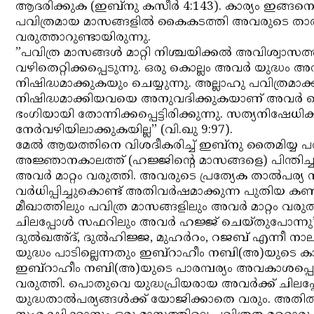
ആദരിക്കുക (ഇബ്‌നു കസീര്‍ 4:143). കാര്യം ഇങ്ങന
പവിത്രമായ മാസങ്ങളില്‍ കൈകടത്തി അവരുടെ താല്‍പര്
വരുത്താറുണ്ടായിരുന്നു.
”പവിത്ര മാസങ്ങള്‍ മാറ്റി നിശ്ചയിക്കല്‍ അവിശ്വാസത
വഴിതെറ്റിക്കപ്പെടുന്നു. ഒരു കൊല്ലം അവര്‍ യുദ്ധ
നിഷിദ്ധമാക്കുകയും ചെയ്യുന്നു. അല്ലാഹു പവിത്രമാക്
നിഷിദ്ധമാക്കിയവയെ അനുവദിക്കുകയാണ് അവര്‍ ചെയ്
ഭംഗിയായി തോന്നിക്കപ്പെട്ടിരിക്കുന്നു. സത്യനിഷ
നേര്‍വഴിയിലാക്കുകയില്ല” (വി.ഖു 9:97).
മേല്‍ ആയത്തിനെ വിശദീകരിച്ച് ഇബ്‌നു തൈമിയ്യ
അജ്ഞാനകാലത്ത് (ഹജ്ജിന്റെ മാസങ്ങളെ) പിന്തിച്ച
അവര്‍ മാറ്റം വരുത്തി. അവരുടെ പ്രത്യേക താല്‍പര്
വര്‍ധിപ്പിച്ചുകൊണ്ട് അതിവര്‍ഷമാക്കുന്ന പുതിയ ക
മീഖാത്തിലും പവിത്ര മാസങ്ങളിലും അവര്‍ മാറ്റം വരുത്തി.
ചിലപ്പോള്‍ സഫറിലും അവര്‍ ഹജ്ജ് ചെയ്തുപോന്നു
ദുല്‍ഖഅ്ദ്, ദുല്‍ഹിജ്ജ, മുഹര്‍റം, റജബ് എന്നീ ന
യുദ്ധം പാടില്ലെന്നതും ഇബ്‌റാഹീം നബി(അ)യുടെ കാല
ഇബ്‌റാഹീം നബി(അ)യുടെ പാരമ്പര്യം അവകാശപ്പെടുന്ന
വരുത്തി. പൊതുവെ യുദ്ധപ്രിയരായ അവര്‍ക്ക് ചിലപ്
യുദ്ധതാല്‍പര്യങ്ങള്‍ക്ക് യോജിക്കാതെ വരും. അതില്