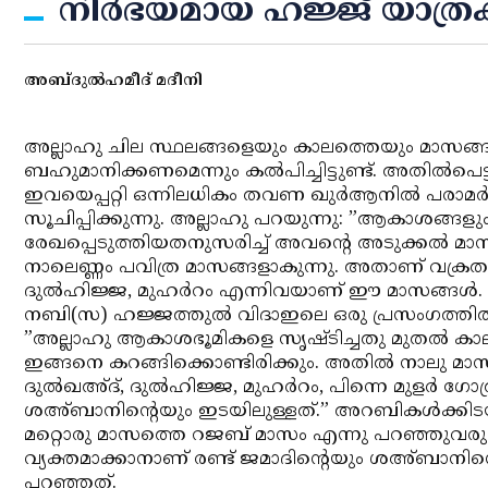
നിര്‍ഭയമായ ഹജ്ജ് യാത്രക്
അബ്ദുല്‍ഹമീദ് മദീനി
അല്ലാഹു ചില സ്ഥലങ്ങളെയും കാലത്തെയും മാസങ
ബഹുമാനിക്കണമെന്നും കല്‍പിച്ചിട്ടുണ്ട്. അതില്‍പെ
ഇവയെപ്പറ്റി ഒന്നിലധികം തവണ ഖുര്‍ആനില്‍ പരാമര്‍
സൂചിപ്പിക്കുന്നു. അല്ലാഹു പറയുന്നു: ”ആകാശങ്ങളും 
രേഖപ്പെടുത്തിയതനുസരിച്ച് അവന്റെ അടുക്കല്‍ മാസ
നാലെണ്ണം പവിത്ര മാസങ്ങളാകുന്നു. അതാണ് വക്രതയില
ദുല്‍ഹിജ്ജ, മുഹര്‍റം എന്നിവയാണ് ഈ മാസങ്ങള്‍.
നബി(സ) ഹജ്ജത്തുല്‍ വിദാഇലെ ഒരു പ്രസംഗത്തില്‍ ഇക
”അല്ലാഹു ആകാശഭൂമികളെ സൃഷ്ടിച്ചതു മുതല്‍ കാലം
ഇങ്ങനെ കറങ്ങിക്കൊണ്ടിരിക്കും. അതില്‍ നാലു മാസ
ദുല്‍ഖഅ്ദ്, ദുല്‍ഹിജ്ജ, മുഹര്‍റം, പിന്നെ മുളര്‍ 
ശഅ്ബാനിന്റെയും ഇടയിലുള്ളത്.” അറബികള്‍ക്കിടയി
മറ്റൊരു മാസത്തെ റജബ് മാസം എന്നു പറഞ്ഞുവരുന്
വ്യക്തമാക്കാനാണ് രണ്ട് ജമാദിന്റെയും ശഅ്ബാനിന്
പറഞ്ഞത്.