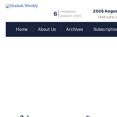
2026 Augus
THURSDAY
6
AUGUST 2026
1448 Safar 2
Home
About Us
Archives
Subscriptio
നിര്‍ഭയമാ