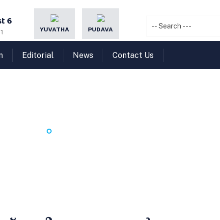
t 6
YUVATHA
PUDAVA
1
n
Editorial
News
Contact Us
യ ഹജ്ജ് യാത്രക്ക് പവിത്ര
HOME
നിര്‍ഭയമായ ഹജ്ജ് യാത്രക്ക് പവിത്ര മാസങ്ങള്‍