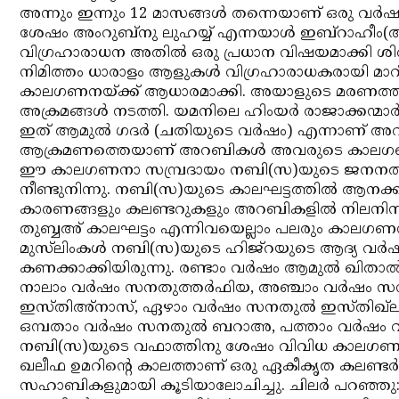
അന്നും ഇന്നും 12 മാസങ്ങള്‍ തന്നെയാണ് ഒരു വര്‍ഷത
ശേഷം അംറുബ്‌നു ലുഹയ്യ് എന്നയാള്‍ ഇബ്‌റാഹീം(അ) പഠ
വിഗ്രഹാരാധന അതില്‍ ഒരു പ്രധാന വിഷയമാക്കി ശിര്‍
നിമിത്തം ധാരാളം ആളുകള്‍ വിഗ്രഹാരാധകരായി മാറി
കാലഗണനയ്ക്ക് ആധാരമാക്കി. അയാളുടെ മരണത്ത
അക്രമങ്ങള്‍ നടത്തി. യമനിലെ ഹിംയര്‍ രാജാക്കന്മാര്‍
ഇത് ആമുല്‍ ഗദര്‍ (ചതിയുടെ വര്‍ഷം) എന്നാണ് അറി
ആക്രമണത്തെയാണ് അറബികള്‍ അവരുടെ കാലഗണനക്
ഈ കാലഗണനാ സമ്പ്രദായം നബി(സ)യുടെ ജനനത്തി
നീണ്ടുനിന്നു. നബി(സ)യുടെ കാലഘട്ടത്തില്‍ ആനക്കലഹ
കാരണങ്ങളും കലണ്ടറുകളും അറബികളില്‍ നിലനിന്നിരുന
തുബ്ബഅ് കാലഘട്ടം എന്നിവയെല്ലാം പലരും കാലഗണനയ
മുസ്‌ലിംകള്‍ നബി(സ)യുടെ ഹിജ്‌റയുടെ ആദ്യ വര്‍ഷം
കണക്കാക്കിയിരുന്നു. രണ്ടാം വര്‍ഷം ആമുല്‍ ഖിതാല്
നാലാം വര്‍ഷം സനതുത്തര്‍ഫിയ, അഞ്ചാം വര്‍ഷം സന
ഇസ്തിഅ്‌നാസ്, ഏഴാം വര്‍ഷം സനതുല്‍ ഇസ്തിഖ്‌ലാ
ഒമ്പതാം വര്‍ഷം സനതുല്‍ ബറാഅ, പത്താം വര്‍ഷം വി
നബി(സ)യുടെ വഫാത്തിനു ശേഷം വിവിധ കാലഗണനാ സമ്
ഖലീഫ ഉമറിന്റെ കാലത്താണ് ഒരു ഏകീകൃത കലണ്ടര്
സഹാബികളുമായി കൂടിയാലോചിച്ചു. ചിലര്‍ പറഞ്ഞു: നമ