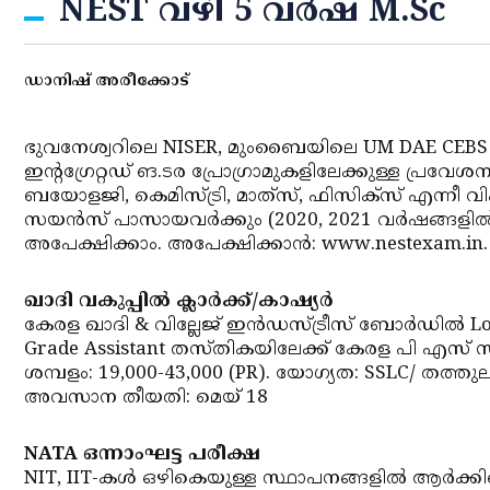
NEST വഴി 5 വര്‍ഷ M.Sc
ഡാനിഷ് അരീക്കോട്‌
ഭുവനേശ്വറിലെ NISER, മുംബൈയിലെ UM DAE CEBS എന
ഇന്റഗ്രേറ്റഡ് ങ.ടര പ്രോഗ്രാമുകളിലേക്കുള്ള പ്രവ
ബയോളജി, കെമിസ്ട്രി, മാത്‌സ്, ഫിസിക്‌സ് എന്നീ 
സയന്‍സ് പാസായവര്‍ക്കും (2020, 2021 വര്‍ഷങ്ങളില്‍)
അപേക്ഷിക്കാം. അപേക്ഷിക്കാന്‍: www.nestexam.
ഖാദി വകുപ്പില്‍ ക്ലാര്‍ക്ക്/കാഷ്യര്‍
കേരള ഖാദി & വില്ലേജ് ഇന്‍ഡസ്ട്രീസ് ബോര്‍ഡില്‍ Low
Grade Assistant തസ്തികയിലേക്ക് കേരള പി എസ് സി അ
ശമ്പളം: 19,000-43,000 (PR). യോഗ്യത: SSLC/ തത്തുല്
അവസാന തീയതി: മെയ് 18
NATA ഒന്നാംഘട്ട പരീക്ഷ
NIT, IIT-കള്‍ ഒഴികെയുള്ള സ്ഥാപനങ്ങളില്‍ ആര്‍ക്കി