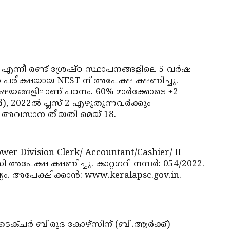
്നീ രണ്ട് ശ്രേഷ്ഠ സ്ഥാപനങ്ങളിലെ 5 വര്‍ഷ
േശന പരീക്ഷയായ NEST ന് അപേക്ഷ ക്ഷണിച്ചു.
വിഷയങ്ങളിലാണ് പഠനം. 60% മാര്‍ക്കോടെ +2
, 2022ല്‍ പ്ലസ് 2 എഴുതുന്നവര്‍ക്കും
in. അവസാന തീയതി മെയ് 18.
er Division Clerk/ Accountant/Cashier/ II
പേക്ഷ ക്ഷണിച്ചു. കാറ്റഗറി നമ്പര്‍: 054/2022.
യം. അപേക്ഷിക്കാന്‍: www.keralapsc.gov.in.
ടെക്ചര്‍ ബിരുദ കോഴ്‌സിന് (ബി.ആര്‍ക്ക്)