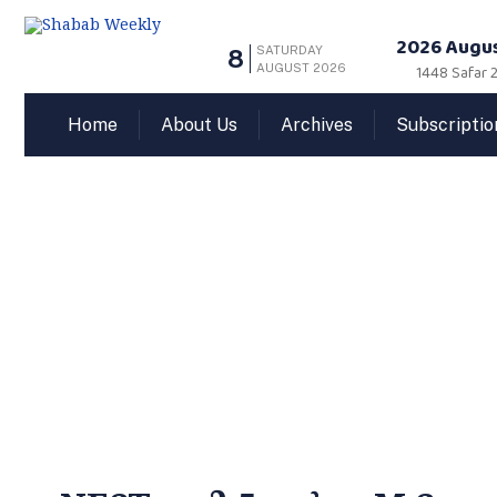
2026 Augus
SATURDAY
8
AUGUST 2026
1448 Safar 
Home
About Us
Archives
Subscriptio