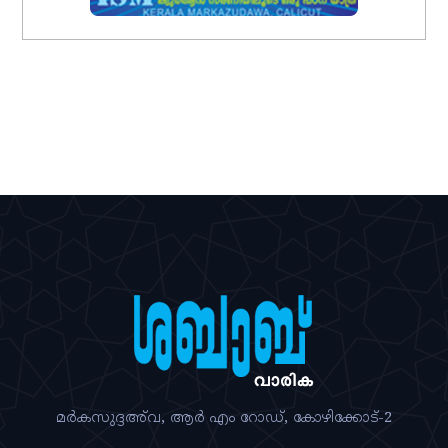
മര്‍കസുദ്ദഅ്‌വ, ആര്‍ എം റോഡ്‌, കോഴിക്കോട്‌-2