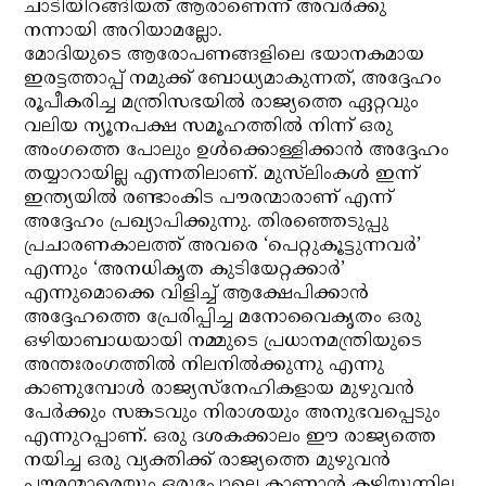
ചാടിയിറങ്ങിയത് ആരാണെന്ന് അവര്‍ക്കു
നന്നായി അറിയാമല്ലോ.
മോദിയുടെ ആരോപണങ്ങളിലെ ഭയാനകമായ
ഇരട്ടത്താപ്പ് നമുക്ക് ബോധ്യമാകുന്നത്, അദ്ദേഹം
രൂപീകരിച്ച മന്ത്രിസഭയില്‍ രാജ്യത്തെ ഏറ്റവും
വലിയ ന്യൂനപക്ഷ സമൂഹത്തില്‍ നിന്ന് ഒരു
അംഗത്തെ പോലും ഉള്‍ക്കൊള്ളിക്കാന്‍ അദ്ദേഹം
തയ്യാറായില്ല എന്നതിലാണ്. മുസ്‌ലിംകള്‍ ഇന്ന്
ഇന്ത്യയില്‍ രണ്ടാംകിട പൗരന്മാരാണ് എന്ന്
അദ്ദേഹം പ്രഖ്യാപിക്കുന്നു. തിരഞ്ഞെടുപ്പു
പ്രചാരണകാലത്ത് അവരെ ‘പെറ്റുകൂട്ടുന്നവര്‍’
എന്നും ‘അനധികൃത കുടിയേറ്റക്കാര്‍’
എന്നുമൊക്കെ വിളിച്ച് ആക്ഷേപിക്കാന്‍
അദ്ദേഹത്തെ പ്രേരിപ്പിച്ച മനോവൈകൃതം ഒരു
ഒഴിയാബാധയായി നമ്മുടെ പ്രധാനമന്ത്രിയുടെ
അന്തഃരംഗത്തില്‍ നിലനില്‍ക്കുന്നു എന്നു
കാണുമ്പോള്‍ രാജ്യസ്‌നേഹികളായ മുഴുവന്‍
പേര്‍ക്കും സങ്കടവും നിരാശയും അനുഭവപ്പെടും
എന്നുറപ്പാണ്. ഒരു ദശകക്കാലം ഈ രാജ്യത്തെ
നയിച്ച ഒരു വ്യക്തിക്ക് രാജ്യത്തെ മുഴുവന്‍
പൗരന്മാരെയും ഒരുപോലെ കാണാന്‍ കഴിയുന്നില്ല