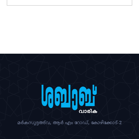
മര്‍കസുദ്ദഅ്‌വ, ആര്‍ എം റോഡ്‌, കോഴിക്കോട്‌-2