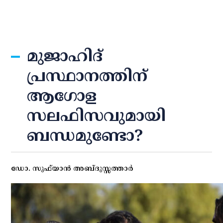
മുജാഹിദ്
പ്രസ്ഥാനത്തിന്
ആഗോള
സലഫിസവുമായി
ബന്ധമുണ്ടോ?
ഡോ. സുഫ്‌യാന്‍ അബ്ദുസ്സത്താര്‍