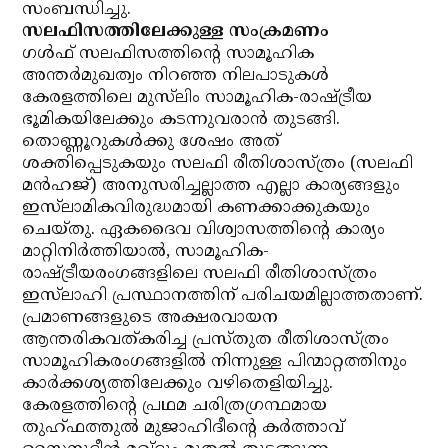
സംബന്ധിച്ചു.
സലഫിസത്തിലേക്കുള്ള സംക്രമണം
ഗള്‍ഫ് സലഫിസത്തിന്റെ സാമൂഹിക
അന്തര്‍മുഖത്വം നിറഞ്ഞ നിലപാടുകള്‍
കേരളത്തിലെ മുസ്‌ലിം സാമൂഹിക-രാഷ്ട്രീയ
ഭൂമികയിലേക്കും കടന്നുവരാന്‍ തുടങ്ങി.
തൊണ്ണൂറുകള്‍ക്കു ശേഷം അത്
ശക്തിപ്പെടുകയും സലഫി രീതിശാസ്ത്രം (സലഫി
മന്‍ഹജ്) അനുസരിച്ചല്ലാത്ത എല്ലാ കാര്യങ്ങളും
ഇസ്‌ലാമികവിരുദ്ധമായി കണക്കാക്കുകയും
ചെയ്തു. ഏകദൈവ വിശ്വാസത്തിന്റെ കാര്യം
മാറ്റിനിര്‍ത്തിയാല്‍, സാമൂഹിക-
രാഷ്ട്രീയരംഗങ്ങളിലെ സലഫി രീതിശാസ്ത്രം
ഇസ്‌ലാഹി പ്രസ്ഥാനത്തിന് പരിചയമില്ലാത്തതാണ്.
പ്രമാണങ്ങളുടെ അക്ഷരവായന
ആന്തരികവത്കരിച്ച പ്രസ്തുത രീതിശാസ്ത്രം
സാമൂഹികരംഗങ്ങളില്‍ നിന്നുള്ള പിന്മാറ്റത്തിനും
കാര്‍ക്കശ്യത്തിലേക്കും വഴിതെളിയിച്ചു.
കേരളത്തിന്റെ പ്രഥമ ചരിത്രഗ്രന്ഥമായ
തുഹ്ഫത്തുല്‍ മുജാഹിദീന്റെ കര്‍ത്താവ്