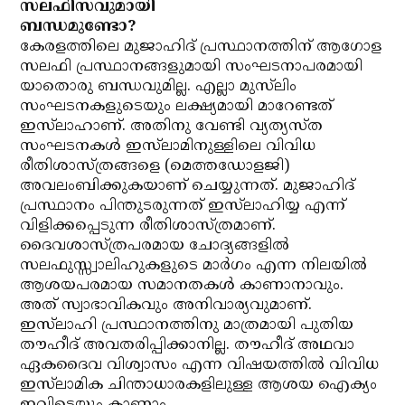
സലഫിസവുമായി
ബന്ധമുണ്ടോ?
കേരളത്തിലെ മുജാഹിദ് പ്രസ്ഥാനത്തിന് ആഗോള
സലഫി പ്രസ്ഥാനങ്ങളുമായി സംഘടനാപരമായി
യാതൊരു ബന്ധവുമില്ല. എല്ലാ മുസ്‌ലിം
സംഘടനകളുടെയും ലക്ഷ്യമായി മാറേണ്ടത്
ഇസ്‌ലാഹാണ്. അതിനു വേണ്ടി വ്യത്യസ്ത
സംഘടനകള്‍ ഇസ്‌ലാമിനുള്ളിലെ വിവിധ
രീതിശാസ്ത്രങ്ങളെ (മെത്തഡോളജി)
അവലംബിക്കുകയാണ് ചെയ്യുന്നത്. മുജാഹിദ്
പ്രസ്ഥാനം പിന്തുടരുന്നത് ഇസ്‌ലാഹിയ്യ എന്ന്
വിളിക്കപ്പെടുന്ന രീതിശാസ്ത്രമാണ്.
ദൈവശാസ്ത്രപരമായ ചോദ്യങ്ങളില്‍
സലഫുസ്സ്വാലിഹുകളുടെ മാര്‍ഗം എന്ന നിലയില്‍
ആശയപരമായ സമാനതകള്‍ കാണാനാവും.
അത് സ്വാഭാവികവും അനിവാര്യവുമാണ്.
ഇസ്‌ലാഹി പ്രസ്ഥാനത്തിനു മാത്രമായി പുതിയ
തൗഹീദ് അവതരിപ്പിക്കാനില്ല. തൗഹീദ് അഥവാ
ഏകദൈവ വിശ്വാസം എന്ന വിഷയത്തില്‍ വിവിധ
ഇസ്‌ലാമിക ചിന്താധാരകളിലുള്ള ആശയ ഐക്യം