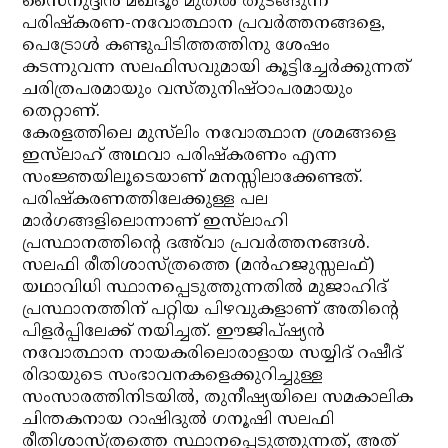
സൈനുദ്ദീന്‍ മഖ്ദൂം മുതല്‍ തുടങ്ങുന്ന
പരിഷ്‌കരണ-നവോത്ഥാന പ്രവര്‍ത്തനങ്ങളെ,
പെട്രോള്‍ കണ്ടുപിടിത്തത്തിനു ശേഷം
കടന്നുവന്ന സലഫിസവുമായി കൂട്ടിച്ചേര്‍ക്കുന്നത്
ചരിത്രപരമായും വസ്തുനിഷ്ഠാപരമായും
തെറ്റാണ്.
കേരളത്തിലെ മുസ്‌ലിം നവോത്ഥാന ശ്രമങ്ങളെ
ഇസ്‌ലാഹ് അഥവാ പരിഷ്‌കരണം എന്ന
സംജ്ഞയിലൂടെയാണ് മനസ്സിലാക്കേണ്ടത്.
പരിഷ്‌കരണത്തിലേക്കുള്ള പല
മാര്‍ഗങ്ങളിലൊന്നാണ് ഇസ്‌ലാഹി
പ്രസ്ഥാനത്തിന്റെ ദഅ്‌വാ പ്രവര്‍ത്തനങ്ങള്‍.
സലഫി രീതിശാസ്ത്രത്തെ (മന്‍ഹജുസ്സലഫ്)
യഥാവിധി സ്ഥാനപ്പെടുത്തുന്നതില്‍ മുജാഹിദ്
പ്രസ്ഥാനത്തിന് പറ്റിയ പിഴവുകളാണ് അതിന്റെ
പിളര്‍പ്പിലേക്ക് നയിച്ചത്. ഈജിപ്ഷ്യന്‍
നവോത്ഥാന നായകരിലൊരാളായ സയ്യിദ് റഷീദ്
രിദായുടെ സംഭാവനകളെക്കുറിച്ചുള്ള
സംസാരത്തിനിടയില്‍, തുനീഷ്യയിലെ സമകാലിക
ചിന്തകനായ റാഷിദുല്‍ ഗനൂഷി സലഫി
രീതിശാസ്ത്രത്തെ സ്ഥാനപ്പെടുത്തുന്നത്, അത്