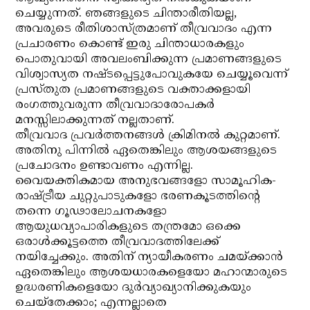
ചെയ്യുന്നത്. ഞങ്ങളുടെ ചിന്താരീതിയല്ല,
അവരുടെ രീതിശാസ്ത്രമാണ് തീവ്രവാദം എന്ന
പ്രചാരണം കൊണ്ട് ഇരു ചിന്താധാരകളും
പൊതുവായി അവലംബിക്കുന്ന പ്രമാണങ്ങളുടെ
വിശ്വാസ്യത നഷ്ടപ്പെട്ടുപോവുകയേ ചെയ്യൂവെന്ന്
പ്രസ്തുത പ്രമാണങ്ങളുടെ വക്താക്കളായി
രംഗത്തുവരുന്ന തീവ്രവാദാരോപകര്‍
മനസ്സിലാക്കുന്നത് നല്ലതാണ്.
തീവ്രവാദ പ്രവര്‍ത്തനങ്ങള്‍ ക്രിമിനല്‍ കുറ്റമാണ്.
അതിനു പിന്നില്‍ ഏതെങ്കിലും ആശയങ്ങളുടെ
പ്രചോദനം ഉണ്ടാവണം എന്നില്ല.
വൈയക്തികമായ അനുഭവങ്ങളോ സാമൂഹിക-
രാഷ്ട്രീയ ചുറ്റുപാടുകളോ ഭരണകൂടത്തിന്റെ
തന്നെ ഗൂഢാലോചനകളോ
ആയുധവ്യാപാരികളുടെ തന്ത്രമോ ഒക്കെ
ഒരാള്‍ക്കൂട്ടത്തെ തീവ്രവാദത്തിലേക്ക്
നയിച്ചേക്കും. അതിന് ന്യായീകരണം ചമയ്ക്കാന്‍
ഏതെങ്കിലും ആശയധാരകളെയോ മഹാന്മാരുടെ
ഉദ്ധരണികളെയോ ദുര്‍വ്യാഖ്യാനിക്കുകയും
ചെയ്‌തേക്കാം; എന്നല്ലാതെ