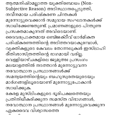
ആത്മനിഷ്ഠമല്ലാത്ത യുക്തിബോധം (Non-
Subjective Reason) അടിസ്ഥാനപ്പെടുത്തി,
നവീനമായ പരിഷ്‌കരണ ചിന്തകള്‍
മുന്നോട്ടുവെക്കാന്‍ സമുദായ സംഘടനകള്‍ക്ക്
സാധിക്കേണ്ടതുണ്ട്. പ്രമാണങ്ങളുടെ പിന്തുണ
പ്രസക്തമാകുന്നത് അവിടെയാണ്.
ദൈവപ്രോക്തമായ ഒബ്ജക്ടീവ് ധാര്‍മികത
പരിഷ്‌കരണത്തിന്റെ അടിത്തറയാകുമ്പോള്‍,
വ്യക്തികളുടെ കേവലം തോന്നലുകള്‍ ഇസ്‌ലാഹി
രീതിശാസ്ത്രത്തിന്റെ ഭാഗമായി വരില്ല.
വെള്ളിയാഴ്ചകളിലെ ജുമുഅഃ പ്രസംഗം
മലയാളത്തില്‍ നടത്താന്‍ മുന്നോട്ടുവന്ന
നവോത്ഥാന പ്രസ്ഥാനങ്ങള്‍ക്ക്
സമന്വയത്തിന്റെയും ബഹുസ്വരതയുടെയും
മാര്‍ഗങ്ങളിലൂടെയാണ് മുന്നോട്ടുപോകാന്‍
സാധിക്കുക.
കേരള മുസ്‌ലിംകളുടെ ഭൂരിപക്ഷത്തെയും
പ്രതിനിധീകരിക്കുന്ന സമസ്ത വിഭാഗങ്ങള്‍,
നവോത്ഥാന പ്രസ്ഥാനങ്ങള്‍ മുന്നോട്ടുവെക്കുന്ന
ഏകദൈവ വിശ്വാസത്തെ