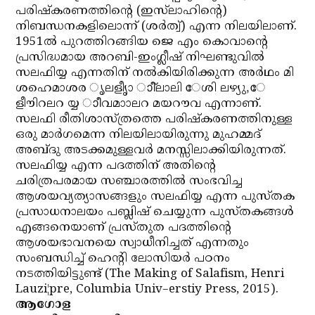
പരിഷ്‌കരണത്തിന്റെ (ഇസ്‌ലാഹിന്റെ)
നിബന്ധനകളിലൊന്ന് (ശര്‍ത്വ്) എന്ന നിലയിലാണ്.
1951ല്‍ പുറത്തിറങ്ങിയ ജെ എം കൊവാന്റെ
പ്രസിദ്ധമായ അറബി-ഇംഗ്ലീഷ് നിഘണ്ടുവില്‍
സലഫിയ്യ എന്നതിന് നല്‍കിയിരിക്കുന്ന അര്‍ഥം മി
ശഹെമാശര ൃലളീൃാ ാീ്‌ലാലി േശി ലഴ്യു,േ
ളീൗിറലറ യ്യ ാീവമാാലറ മയറൗവ എന്നാണ്.
സലഫി രീതിശാസ്ത്രത്തെ പരിഷ്‌കരണത്തിനുള്ള
ഒരു മാര്‍ഗമെന്ന നിലയിലായിരുന്നു മുഹമ്മദ്
അബ്ദു അടക്കമുള്ളവര്‍ മനസ്സിലാക്കിയിരുന്നത്.
സലഫിയ്യ എന്ന പദത്തിന് അതിന്റെ
ചരിത്രപരമായ സഞ്ചാരത്തില്‍ സംഭവിച്ച
ആശയവ്യത്യാസങ്ങളും സലഫിയ്യ എന്ന പുസ്തക
പ്രസാധനാലയം പബ്ലിഷ് ചെയ്യുന്ന പുസ്തകങ്ങള്‍
എങ്ങനെയാണ് പ്രസ്തുത പദത്തിന്റെ
ആശയഭാവനയെ സ്വാധീനിച്ചത് എന്നതും
സംബന്ധിച്ച് ഹെന്റി ലോസിയര്‍ പഠനം
നടത്തിയിട്ടുണ്ട് (The Making of Salafism, Henri
Lauzi¦pre, Columbia Univ–erstiy Press, 2015).
ആഗോള