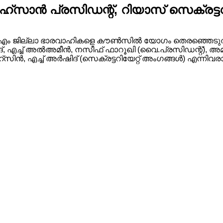
‌സാന്‍ പ്രസിഡന്റ്, റിയാസ് സെക്രട്ട
 എം ജില്ലാ ഭാരവാഹികളെ കൗണ്‍സില്‍ യോഗം തെരഞ്ഞെടുത്തു
ദ്, എച്ച് അല്‍അമീന്‍, നസീഫ് ഫാറൂഖി (വൈ.പ്രസിഡന്റ്), അമ
ന്‍, എച്ച് അര്‍ഷിദ് (സെക്രട്ടറിയേറ്റ് അംഗങ്ങള്‍) എന്നിവ