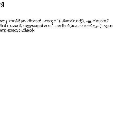
റി
. നവീര്‍ ഇഹ്‌സാന്‍ ഫാറൂഖി (പ്രസിഡന്റ്), എംറിയാസ്
ീന്‍ സമാന്‍, നഈമുല്‍ ഹഖ്, അദീബ് (ജോ.സെക്രട്ടറി), എന്‍
രാണ് ഭാരവാഹികള്‍.