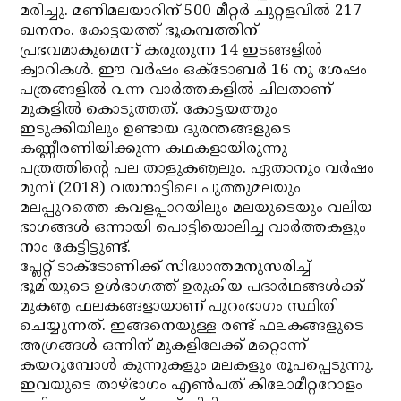
മരിച്ചു. മണിമലയാറിന് 500 മീറ്റര്‍ ചുറ്റളവില്‍ 217
ഖനനം. കോട്ടയത്ത് ഭൂകമ്പത്തിന്
പ്രഭവമാകുമെന്ന് കരുതുന്ന 14 ഇടങ്ങളില്‍
ക്വാറികള്‍. ഈ വര്‍ഷം ഒക്‌ടോബര്‍ 16 നു ശേഷം
പത്രങ്ങളില്‍ വന്ന വാര്‍ത്തകളില്‍ ചിലതാണ്
മുകളില്‍ കൊടുത്തത്. കോട്ടയത്തും
ഇടുക്കിയിലും ഉണ്ടായ ദുരന്തങ്ങളുടെ
കണ്ണീരണിയിക്കുന്ന കഥകളായിരുന്നു
പത്രത്തിന്റെ പല താളുകൡലും. ഏതാനും വര്‍ഷം
മുമ്പ് (2018) വയനാട്ടിലെ പുത്തുമലയും
മലപ്പുറത്തെ കവളപ്പാറയിലും മലയുടെയും വലിയ
ഭാഗങ്ങള്‍ ഒന്നായി പൊട്ടിയൊലിച്ച വാര്‍ത്തകളും
നാം കേട്ടിട്ടുണ്ട്.
പ്ലേറ്റ് ടാക്‌ടോണിക്ക് സിദ്ധാന്തമനുസരിച്ച്
ഭൂമിയുടെ ഉള്‍ഭാഗത്ത് ഉരുകിയ പദാര്‍ഥങ്ങള്‍ക്ക്
മുകൡ ഫലകങ്ങളായാണ് പുറംഭാഗം സ്ഥിതി
ചെയ്യുന്നത്. ഇങ്ങനെയുള്ള രണ്ട് ഫലകങ്ങളുടെ
അഗ്രങ്ങള്‍ ഒന്നിന് മുകളിലേക്ക് മറ്റൊന്ന്
കയറുമ്പോള്‍ കുന്നുകളും മലകളും രൂപപ്പെടുന്നു.
ഇവയുടെ താഴ്ഭാഗം എണ്‍പത് കിലോമീറ്ററോളം