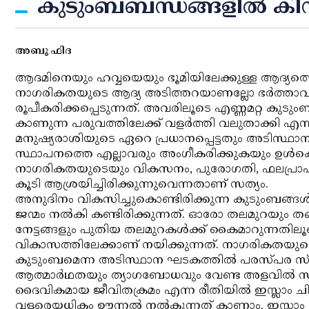
കുടുംബബന്ധങ്ങളില്‍ കിനി
അബൂ ഫിദ
ആദമിനെയും ഹവ്വയെയും ഭൂമിയിലേക്കുള്ള ആദ്യത്തെ 
നാഗരികതയുടെ ആദ്യ അടിത്തറയാണല്ലോ ഭര്‍ത്താവും ഭ
രൂപീകരിക്കപ്പെടുന്നത്. അവരിലൂടെ എണ്ണമറ്റ കുടും
കാണുന്ന പരുവത്തിലേക്ക് വളര്‍ത്തി വലുതാക്കി എ
മനുഷ്യരാശിയുടെ ഏറെ പ്രധാനപ്പെട്ടതും അടിസ്ഥ
സ്ഥാപനത്തെ എല്ലാവരും അംഗീകരിക്കുകയും ഉള്‍
നാഗരികതയുടെയും വികസനം, പുരോഗതി, ഫലപ്രാപ്
കൂടി ആശ്രയിച്ചിരിക്കുന്നുവെന്നതാണ് സത്യം.
അനുദിനം വികസിച്ചുകൊണ്ടിരിക്കുന്ന കുടുംബങ്ങ
ജന്മം നല്‍കി കണ്ടിരിക്കുന്നത്. ഓരോ തലമുറയും
നേട്ടങ്ങളും പുതിയ തലമുറകള്‍ക്ക് കൈമാറുന്നതി
വികാസത്തിലേക്കാണ് നയിക്കുന്നത്. നാഗരികതയുടെ പ
കുടുംബമെന്ന അടിസ്ഥാന ഘടകത്തില്‍ പരസ്പര സ്ന
ആത്മാര്‍ഥതയും ത്യാഗബോധവും വേണ്ട അളവില്‍ സമ്മ
ദൈവികമായ ജീവിതക്രമം എന്ന രീതിയില്‍ ഇസ്ലാം ചില അ
വളരെയധികം ഊന്നല്‍ നല്‍കുന്നത് കാണാം. ഇസ്ല