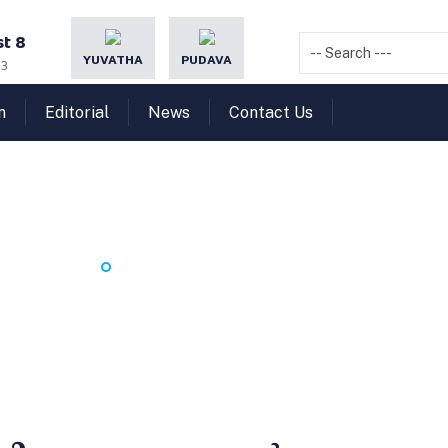
t 8
YUVATHA
PUDAVA
23
n
Editorial
News
Contact Us
്ധങ്ങളില്‍ കിനിയേണ്ട മൂ
HOME
കുടുംബബന്ധങ്ങളില്‍ കിനിയേണ്ട മൂല്യങ്ങള്‍