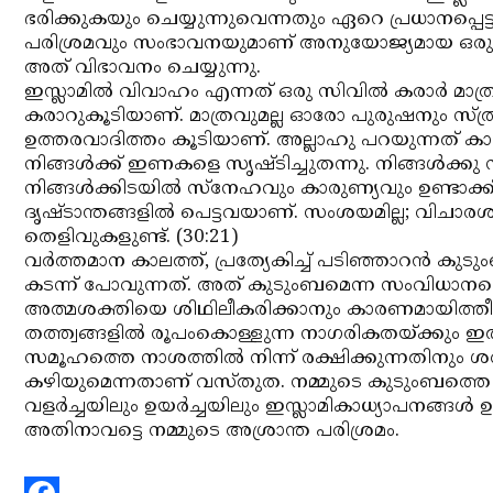
ഭരിക്കുകയും ചെയ്യുന്നുവെന്നതും ഏറെ പ്രധാനപ്പെട്
പരിശ്രമവും സംഭാവനയുമാണ് അനുയോജ്യമായ ഒരു മ
അത് വിഭാവനം ചെയ്യുന്നു.
ഇസ്ലാമില്‍ വിവാഹം എന്നത് ഒരു സിവില്‍ കരാര്‍ മാ
കരാറുകൂടിയാണ്. മാത്രവുമല്ല ഓരോ പുരുഷനും സ്ത്
ഉത്തരവാദിത്തം കൂടിയാണ്. അല്ലാഹു പറയുന്നത് കാണ
നിങ്ങള്‍ക്ക് ഇണകളെ സൃഷ്ടിച്ചുതന്നു. നിങ്ങള്‍ക്
നിങ്ങള്‍ക്കിടയില്‍ സ്നേഹവും കാരുണ്യവും ഉണ്ടാക
ദൃഷ്ടാന്തങ്ങളില്‍ പെട്ടവയാണ്. സംശയമില്ല; വിച
തെളിവുകളുണ്ട്. (30:21)
വര്‍ത്തമാന കാലത്ത്, പ്രത്യേകിച്ച് പടിഞ്ഞാറന്‍ ക
കടന്ന് പോവുന്നത്. അത് കുടുംബമെന്ന സംവിധാനത്ത
അത്മശക്തിയെ ശിഥിലീകരിക്കാനും കാരണമായിത്തീരു
തത്ത്വങ്ങളില്‍ രൂപംകൊള്ളുന്ന നാഗരികതയ്ക്കും ഇത
സമൂഹത്തെ നാശത്തില്‍ നിന്ന് രക്ഷിക്കുന്നതിനും ശ
കഴിയുമെന്നതാണ് വസ്തുത. നമ്മുടെ കുടുംബത്തെ മൂല്
വളര്‍ച്ചയിലും ഉയര്‍ച്ചയിലും ഇസ്ലാമികാധ്യാപനങ്ങള്‍ 
അതിനാവട്ടെ നമ്മുടെ അശ്രാന്ത പരിശ്രമം.