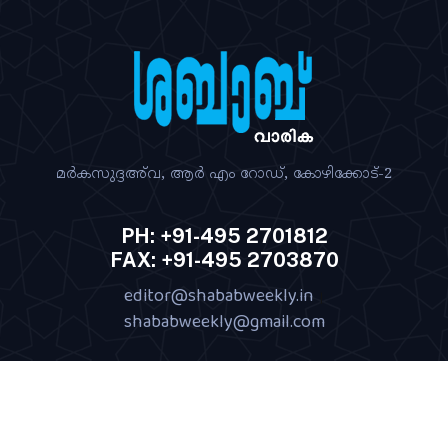
മര്‍കസുദ്ദഅ്‌വ, ആര്‍ എം റോഡ്‌, കോഴിക്കോട്‌-2
PH: +91-495 2701812
FAX: +91-495 2703870
editor@shababweekly.in
|
shababweekly@gmail.com
Terms of Use
Privacy Policy
Shipping Policy
|
|
|
Return & Refund Policy