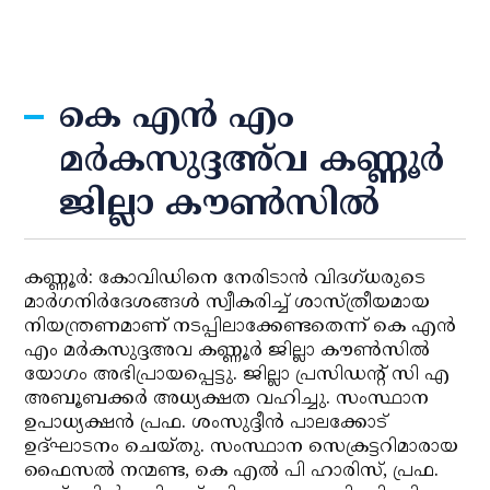
കെ എന്‍ എം
മര്‍കസുദ്ദഅ്‌വ കണ്ണൂര്‍
ജില്ലാ കൗണ്‍സില്‍
കണ്ണൂര്‍: കോവിഡിനെ നേരിടാന്‍ വിദഗ്ധരുടെ
മാര്‍ഗനിര്‍ദേശങ്ങള്‍ സ്വീകരിച്ച് ശാസ്ത്രീയമായ
നിയന്ത്രണമാണ് നടപ്പിലാക്കേണ്ടതെന്ന് കെ എന്‍
എം മര്‍കസുദ്ദഅവ കണ്ണൂര്‍ ജില്ലാ കൗണ്‍സില്‍
യോഗം അഭിപ്രായപ്പെട്ടു. ജില്ലാ പ്രസിഡന്റ് സി എ
അബൂബക്കര്‍ അധ്യക്ഷത വഹിച്ചു. സംസ്ഥാന
ഉപാധ്യക്ഷന്‍ പ്രഫ. ശംസുദ്ദീന്‍ പാലക്കോട്
ഉദ്ഘാടനം ചെയ്തു. സംസ്ഥാന സെക്രട്ടറിമാരായ
ഫൈസല്‍ നന്മണ്ട, കെ എല്‍ പി ഹാരിസ്, പ്രഫ.