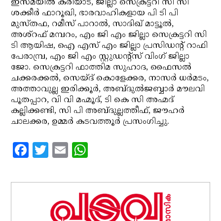
ഇസ്മയില്‍ കരിയാട്, ജില്ലാ സെക്രട്ടറി സി സി
ശക്കീര്‍ ഫാറൂഖി, ഭാരവാഹികളായ പി ടി പി
മുസ്തഫ, റമീസ് പാറാല്‍, സാദിഖ് മാട്ടൂല്‍,
അശ്‌റഫ് മമ്പറം, എം ജി എം ജില്ലാ സെക്രട്ടറി സി
ടി ആയിഷ, ഐ എസ് എം ജില്ലാ പ്രസിഡന്റ് റാഫി
പേരാമ്പ്ര, എം ജി എം സ്റ്റുഡന്റ്‌സ് വിംഗ് ജില്ലാ
ജോ. സെക്രട്ടറി ഫാത്തിമ സുഹാദ, ഫൈസല്‍
ചക്കരക്കല്‍, സെയ്ദ് കൊളേക്കര, നാസര്‍ ധര്‍മടം,
അത്താവുല്ല ഇരിക്കൂര്‍, അബ്ദുല്‍ജബ്ബാര്‍ മൗലവി
പൂതപ്പാറ, വി വി മഹ്മൂദ്, ടി കെ സി അഹ്മദ്
കല്ലിക്കണ്ടി, സി പി അബ്ദുല്ലത്തീഫ്, ജൗഹര്‍
ചാലക്കര, ഉമ്മര്‍ കടവത്തൂര്‍ പ്രസംഗിച്ചു.
Facebook
Twitter
Email
WhatsApp