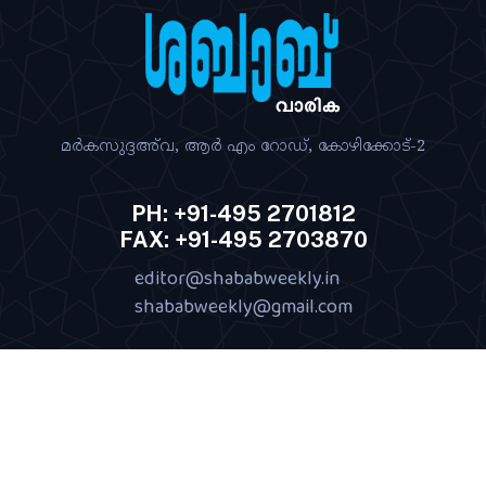
മര്‍കസുദ്ദഅ്‌വ, ആര്‍ എം റോഡ്‌, കോഴിക്കോട്‌-2
PH: +91-495 2701812
FAX: +91-495 2703870
editor@shababweekly.in
|
shababweekly@gmail.com
Terms of Use
Privacy Policy
Shipping Policy
|
|
|
Return & Refund Policy