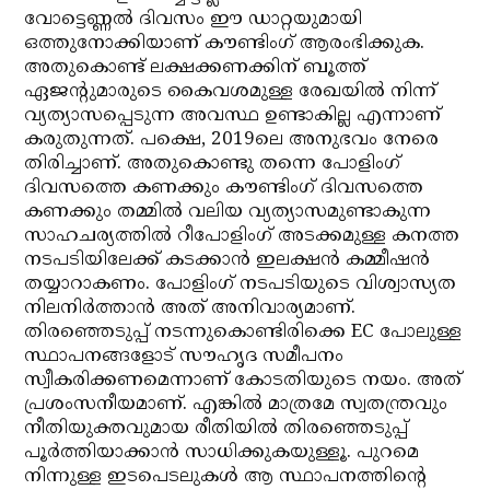
വോട്ടെണ്ണല്‍ ദിവസം ഈ ഡാറ്റയുമായി
ഒത്തുനോക്കിയാണ് കൗണ്ടിംഗ് ആരംഭിക്കുക.
അതുകൊണ്ട് ലക്ഷക്കണക്കിന് ബൂത്ത്
ഏജന്റുമാരുടെ കൈവശമുള്ള രേഖയില്‍ നിന്ന്
വ്യത്യാസപ്പെടുന്ന അവസ്ഥ ഉണ്ടാകില്ല എന്നാണ്
കരുതുന്നത്. പക്ഷെ, 2019ലെ അനുഭവം നേരെ
തിരിച്ചാണ്. അതുകൊണ്ടു തന്നെ പോളിംഗ്
ദിവസത്തെ കണക്കും കൗണ്ടിംഗ് ദിവസത്തെ
കണക്കും തമ്മില്‍ വലിയ വ്യത്യാസമുണ്ടാകുന്ന
സാഹചര്യത്തില്‍ റീപോളിംഗ് അടക്കമുള്ള കനത്ത
നടപടിയിലേക്ക് കടക്കാന്‍ ഇലക്ഷന്‍ കമ്മീഷന്‍
തയ്യാറാകണം. പോളിംഗ് നടപടിയുടെ വിശ്വാസ്യത
നിലനിര്‍ത്താന്‍ അത് അനിവാര്യമാണ്.
തിരഞ്ഞെടുപ്പ് നടന്നുകൊണ്ടിരിക്കെ EC പോലുള്ള
സ്ഥാപനങ്ങളോട് സൗഹൃദ സമീപനം
സ്വീകരിക്കണമെന്നാണ് കോടതിയുടെ നയം. അത്
പ്രശംസനീയമാണ്. എങ്കില്‍ മാത്രമേ സ്വതന്ത്രവും
നീതിയുക്തവുമായ രീതിയില്‍ തിരഞ്ഞെടുപ്പ്
പൂര്‍ത്തിയാക്കാന്‍ സാധിക്കുകയുള്ളൂ. പുറമെ
നിന്നുള്ള ഇടപെടലുകള്‍ ആ സ്ഥാപനത്തിന്റെ