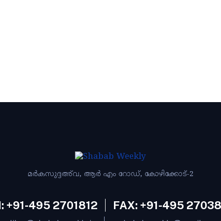
മര്‍കസുദ്ദഅ്‌വ, ആര്‍ എം റോഡ്‌, കോഴിക്കോട്‌-2
: +91-495 2701812
FAX: +91-495 2703