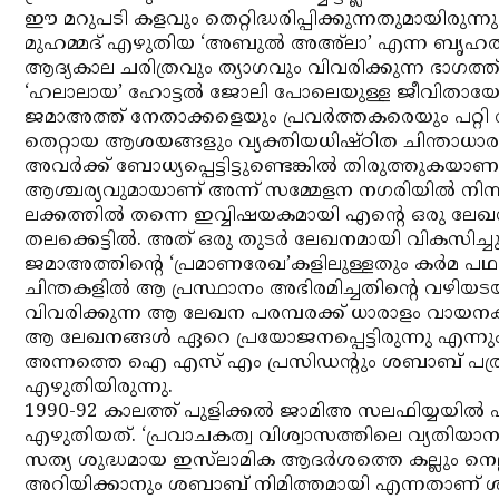
ഈ മറുപടി കളവും തെറ്റിദ്ധരിപ്പിക്കുന്നതുമായിരുന
മുഹമ്മദ് എഴുതിയ ‘അബുല്‍ അഅ്‌ലാ’ എന്ന ബൃഹത്ഗ
ആദ്യകാല ചരിത്രവും ത്യാഗവും വിവരിക്കുന്ന ഭാഗത്ത്
‘ഹലാലായ’ ഹോട്ടല്‍ ജോലി പോലെയുള്ള ജീവിതായോധന
ജമാഅത്ത് നേതാക്കളെയും പ്രവര്‍ത്തകരെയും പറ്റി വ
തെറ്റായ ആശയങ്ങളും വ്യക്തിയധിഷ്ഠിത ചിന്താധാരകളും
അവര്‍ക്ക് ബോധ്യപ്പെട്ടിട്ടുണ്ടെങ്കില്‍ തിരുത്തുകയ
ആശ്ചര്യവുമായാണ് അന്ന് സമ്മേളന നഗരിയില്‍ നിന്
ലക്കത്തില്‍ തന്നെ ഇവ്വിഷയകമായി എന്റെ ഒരു ലേഖനം
തലക്കെട്ടില്‍. അത് ഒരു തുടര്‍ ലേഖനമായി വികസിച്ചു
ജമാഅത്തിന്റെ ‘പ്രമാണരേഖ’കളിലുള്ളതും കര്‍മ പഥത
ചിന്തകളില്‍ ആ പ്രസ്ഥാനം അഭിരമിച്ചതിന്റെ വഴ
വിവരിക്കുന്ന ആ ലേഖന പരമ്പരക്ക് ധാരാളം വായനക
ആ ലേഖനങ്ങള്‍ ഏറെ പ്രയോജനപ്പെട്ടിരുന്നു എന്നും
അന്നത്തെ ഐ എസ് എം പ്രസിഡന്റും ശബാബ് പത്രാ
എഴുതിയിരുന്നു.
1990-92 കാലത്ത് പുളിക്കല്‍ ജാമിഅ സലഫിയ്യയില്
എഴുതിയത്. ‘പ്രവാചകത്വ വിശ്വാസത്തിലെ വ്യതിയാന
സത്യ ശുദ്ധമായ ഇസ്‌ലാമിക ആദര്‍ശത്തെ കല്ലും നെല
അറിയിക്കാനും ശബാബ് നിമിത്തമായി എന്നതാണ് ശബ