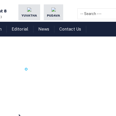
t 8
YUVATHA
PUDAVA
23
n
Editorial
News
Contact Us
െല്ലും വേര്‍തിരിച്ച ആദര്‍
HOME
കല്ലും നെല്ലും വേര്‍തിരിച്ച ആദര്‍ശ വ്യക്തത