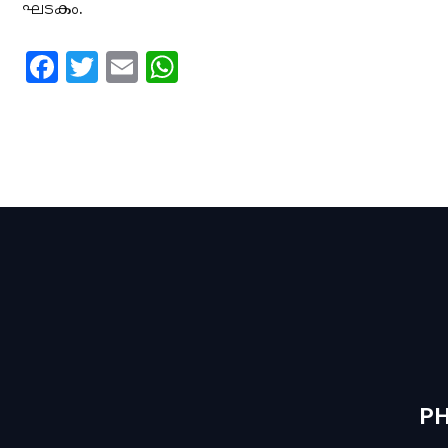
ഘടകം.
Facebook
Twitter
Email
WhatsApp
PH