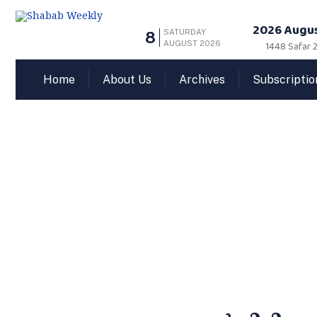
2026 Augus
SATURDAY
8
AUGUST 2026
1448 Safar 
Home
About Us
Archives
Subscriptio
കല്ലും ന