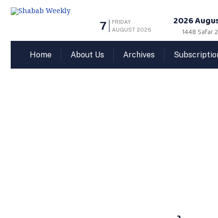
2026 Augus
FRIDAY
7
AUGUST 2026
1448 Safar 
Home
About Us
Archives
Subscriptio
സ