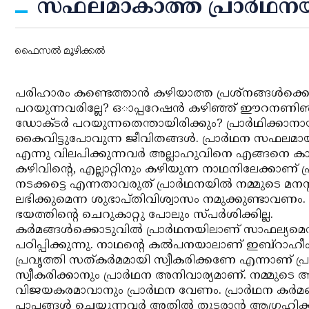
സഫലമാകാത്ത പ്രാര്‍ഥനയി
ഫൈസല്‍ മൂഴിക്കല്‍
പരിഹാരം കണ്ടെത്താന്‍ കഴിയാത്ത പ്രശ്‌നങ്ങള്‍ക്കൊടുവില
പറയുന്നവരില്ലേ? ഒാപ്പറേഷന്‍ കഴിഞ്ഞ് ഈറനണിഞ
ഡോക്ടര്‍ പറയുന്നതെന്തായിരിക്കും? പ്രാര്‍ഥിക്കാനാ
കൈവിട്ടുപോവുന്ന ജീവിതങ്ങള്‍. പ്രാര്‍ഥന സഫലമായില്
എന്നു വിലപിക്കുന്നവര്‍ അല്ലാഹുവിനെ എങ്ങനെ കാ
കഴിവിന്റെ, എല്ലാറ്റിനും കഴിയുന്ന നാഥനിലേക്കാണ് പ്
നടക്കട്ടെ എന്നതാവരുത് പ്രാര്‍ഥനയില്‍ നമ്മുടെ മനസ്
ലഭിക്കുമെന്ന ശുഭാപ്തിവിശ്വാസം നമുക്കുണ്ടാവ
ഭയത്തിന്റെ ചെറുകാറ്റു പോലും സ്പര്‍ശിക്കില്ല.
കര്‍മങ്ങള്‍ക്കൊടുവില്‍ പ്രാര്‍ഥനയിലാണ് സാഫല്യമ
പഠിപ്പിക്കുന്നു. നാഥന്റെ കല്‍പനയാലാണ് ഇബ്‌റാ
പ്രവൃത്തി സത്കര്‍മമായി സ്വീകരിക്കണേ എന്നാണ് പ്രാര
സ്വീകരിക്കാനും പ്രാര്‍ഥന അനിവാര്യമാണ്. നമ്മുടെ
വിജയകരമാവാനും പ്രാര്‍ഥന വേണം. പ്രാര്‍ഥന കര്‍മ
പാപങ്ങള്‍ ചെയ്യുന്നവര്‍ അതില്‍ തുടരാന്‍ ആഗ്രഹിക്