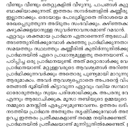
വീണ്ടും വീണ്ടും തെറ്റുകളില്‍ വീഴുന്നു. പാപങ്ങള്‍
ബാക്കിയാക്കുന്നത്. ഇത്തരം സന്ദര്‍ഭങ്ങളില്‍ കണ്ണീര
ഇല്ലാതാക്കും. ഒരടയാളം പോലുമില്ലാതെ നിരാശയെ മായ
രേഖപ്പെടുത്തുന്ന അദ്ഭുതം സംഭവിക്കും. കഴിഞ്ഞകാല
കഴുകിക്കളയാനുള്ള സുവര്‍ണാവസരമാണ് റമദാന്‍.
ഏറ്റവും ശക്തമായ പ്രാര്‍ഥന ഏതാണെന്ന് ആലോചിച്ച
അടഞ്ഞുനില്‍ക്കുമ്പോള്‍ കരഞ്ഞു പ്രാര്‍ഥിക്കുന്നത
സമയത്തും സ്ഥലത്തും കണ്ണീരില്‍ കുതിര്‍ന്നുനില്‍
പ്രാര്‍ഥനയില്‍ ഏറെ പ്രാധാന്യമുള്ളതു തന്നെയാണ്. എ
പഠിപ്പിച്ച ഒരു പ്രാര്‍ഥനയുണ്ട്. അത് മറ്റൊരാള്‍ക്കു വ
പ്രാര്‍ഥനയാണ്. മറ്റുള്ളവരുടെ ആവശ്യങ്ങള്‍ അറി
പ്രാര്‍ഥിക്കുന്നവര്‍ക്കും അതൊരു പുണ്യമായി മാറ
ആരുമാകാം. അവര്‍ ആവശ്യപ്പെടാതെ അപരന്റെ വിഷമം 
തേങ്ങല്‍ ഭൂമിയില്‍ കിട്ടാവുന്ന ഏറ്റവും വലിയ സമ്പാ
ഓരോരുത്തരും സ്വയം പരിശോധിക്കുക. അപരനു വേണ്ടി
എന്നും ആലോചിക്കുക. മൂസാ നബിയുടെ ഉമ്മയുടെ പ
നമ്മുടെ മനസ്സില്‍ എപ്പോഴുമുണ്ടാവണം. ഉത്തരം ലഭ
നടത്തിയ പ്രാര്‍ഥന അത്ഭുതം സൃഷ്ടിക്കുമ്പോള്‍ അത്
ഉറച്ച ഇത്തരം പ്രതീക്ഷകളാണ് നമ്മെ നയിക്കേണ്ടത്.
പ്രാര്‍ഥനയില്‍ പ്രതീക്ഷയാണ് മുന്നിട്ടുനില്‍ക്കേണ്ടത്. ഉത