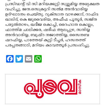
പ്രസിഡന്റ് വി സി മറിയക്കുട്ടി സുല്ലമിയ്യ അധ്യക്ഷത
വഹിച്ചു. ജന.സെക്രട്ടറി സല്‍മ അന്‍വാരിയ്യ
ഉദ്ഘാടനം ചെയ്തു. റുക്‌സാന വാഴക്കാട്, റാഫിദ
ഖാലിദ്, കെ ജുവൈരിയ, അഫീഫ പൂനൂര്‍, സജ്‌ന
പട്ടേല്‍താഴം, ഖദീജ കൊച്ചി, റൈഹാന കൊല്ലം,
ഫാത്തിമ ചാലിക്കര, ഷരീഫ ആലപ്പുഴ, സനിയ്യ
അന്‍വാരിയ്യ, ബുഷ്‌റ നജാത്തിയ്യ, സൈനബ
ഷറഫിയ്യ, പാത്തേയ് കുട്ടി ടീച്ചര്‍, ഹസനത്ത്
പരപ്പനങ്ങാടി, മറിയം കടവത്തൂര്‍ പ്രസംഗിച്ചു.
Facebook
Twitter
Email
WhatsApp