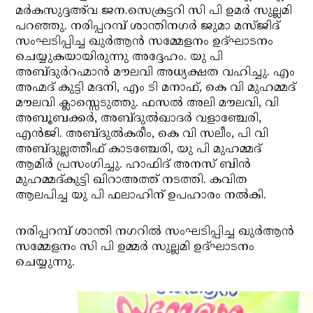
മര്‍കസുദ്ദഅ്‌വ ജന.സെക്രട്ടറി സി പി ഉമര്‍ സുല്ലമി
പറഞ്ഞു. നരിപ്പറമ്പ് ശാന്തിനഗര്‍ ജുമാ മസ്ജിദ്
സംഘടിപ്പിച്ച ഖുര്‍ആന്‍ സമ്മേളനം ഉദ്ഘാടനം
ചെയ്യുകയായിരുന്നു അദ്ദേഹം. യു പി
അബ്ദുര്‍റഹ്മാന്‍ മൗലവി അധ്യക്ഷത വഹിച്ചു. എം
അഹ്മദ് കുട്ടി മദനി, എം ടി മനാഫ്, കെ വി മുഹമ്മദ്
മൗലവി ക്ലാസ്സെടുത്തു. ഫസല്‍ അലി മൗലവി, വി
അബൂബക്കര്‍, അബ്ദുല്‍ഖാദര്‍ വളാഞ്ചേരി,
എന്‍ജി. അബ്ദുല്‍കരീം, കെ വി സലീം, പി വി
അബ്ദുല്ലത്തീഫ് കാടഞ്ചേരി, യു പി മുഹമ്മദ്
ആമിര്‍ പ്രസംഗിച്ചു. ഹാഫിദ് അനസ് ബിന്‍
മുഹമ്മദ്കുട്ടി ഖിറാഅത്ത് നടത്തി. കവിത
ആലപിച്ച യു പി ഫലാഹിന് ഉപഹാരം നല്‍കി.
നരിപ്പറമ്പ് ശാന്തി നഗറില്‍ സംഘടിപ്പിച്ച ഖുര്‍ആന്‍
സമ്മേളനം സി പി ഉമ്മര്‍ സുല്ലമി ഉദ്ഘാടനം
ചെയ്യുന്നു.