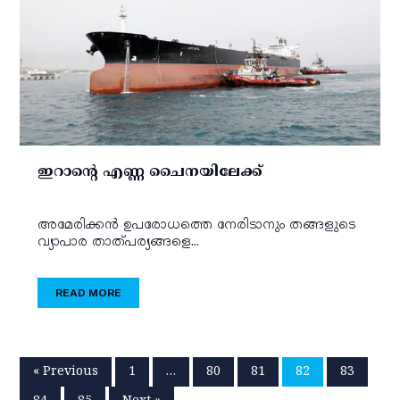
ഇറാന്റെ എണ്ണ ചൈനയിലേക്ക്
അമേരിക്കന്‍ ഉപരോധത്തെ നേരിടാനും തങ്ങളുടെ
വ്യാപാര താത്പര്യങ്ങളെ...
READ MORE
« Previous
1
…
80
81
82
83