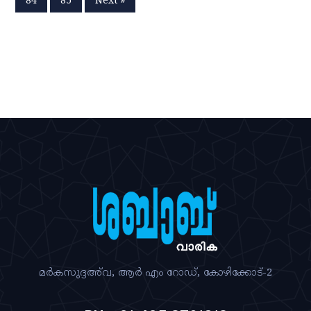
84
85
Next »
മര്‍കസുദ്ദഅ്‌വ, ആര്‍ എം റോഡ്‌, കോഴിക്കോട്‌-2