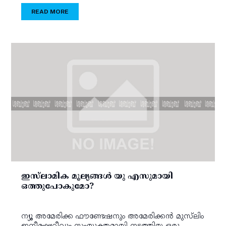
READ MORE
ഇസ്‌ലാമിക മൂല്യങ്ങള്‍ യു എസുമായി
ഒത്തുപോകുമോ?
ന്യൂ അമേരിക്ക ഫൗണ്ടേഷനും അമേരിക്കന്‍ മുസ്‌ലിം