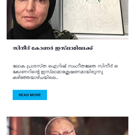
സിനീദ് കോണര്‍ ഇസ്‌ലാമിലേക്ക്
ലോക പ്രശസ്ത ഐറിഷ് സംഗീതജ്ഞ സിനീദ് ഒ
കോണറിന്റെ ഇസ്‌ലാമാശ്ലേഷണമായിരുന്നു
കഴിഞ്ഞയാഴ്ചയിലെ...
READ MORE