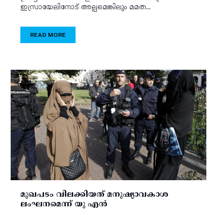
ഇസ്രായേലിനോട് അല്പമെങ്കിലും മമത...
READ MORE
മുഖപടം വിലക്കിയത് മനുഷ്യാവകാശ
ലംഘനമെന്ന് യു എന്‍