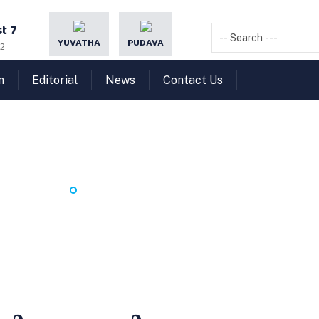
t 7
YUVATHA
PUDAVA
22
n
Editorial
News
Contact Us
 - പൊട്ടങ്കണ്ടി കുഞ്ഞാമ
HOME
അനുസ്മരണം - പൊട്ടങ്കണ്ടി കുഞ്ഞാമി ഹജ്ജുമ്മ