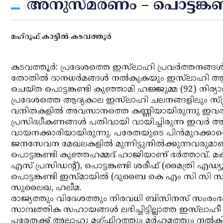
അനുസ്മരണം – പൊട്ടങ്കണ്
മഹ്‌റൂഫ് കാട്ടില്‍ കടവത്തൂര്‍
കടവത്തൂര്‍: പ്രദേശത്തെ ഇസ്‌ലാഹി പ്രവര്‍ത്തനങ്ങള
തോതില്‍ ദാനധര്‍മങ്ങള്‍ നല്‍കുകയും ഇസ്‌ലാഹി
ചെയ്ത പൊട്ടങ്കണ്ടി കുഞ്ഞാമി ഹജ്ജുമ്മ (92) നിര്യ
പ്രദേശത്തെ ആദ്യകാല ഇസ്‌ലാഹി ചലനങ്ങളിലും സ്ത്
വനിതകളില്‍ അവസാനത്തെ കണ്ണിയായിരുന്നു ഇവര്‍
പ്രസിദ്ധീകണങ്ങള്‍ പതിവായി വായിച്ചിരുന്ന ഇവ
വായനക്കാരിയായിരുന്നു. പരേതയുടെ പിന്‍മുറക്കാര
ജനസേവന മേഖലകളില്‍ മുന്നിട്ടുനില്‍ക്കുന്നവരുമാണ
പൊട്ടങ്കണ്ടി കുഞ്ഞഹമ്മദ് ഹാജിയാണ് ഭര്‍ത്താവ്. മക
എസ് പ്രസിഡന്റ്), പൊട്ടങ്കണ്ടി ശരീഫ് (മൈത്രി എ
പൊട്ടങ്കണ്ടി ഇസ്മായില്‍ (ദുബൈ കെ എം സി സി സംസ
സുലൈഖ, ഹലീമ.
രാജ്യത്തും വിദേശത്തും നിരവധി ബിസിനസ് സംരംഭങ്ങള
സാമ്പത്തിക സഹായങ്ങള്‍ ലഭിച്ചിട്ടില്ലാത്ത ഇസ്‌ലാഹ
പരേതക്ക് അല്ലാഹു മഗ്ഫിറത്തും മര്‍ഹമത്തും നല്‍കി