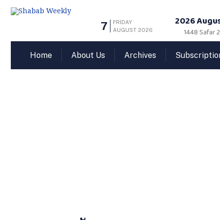
2026 Augus
FRIDAY
7
AUGUST 2026
1448 Safar 
Home
About Us
Archives
Subscriptio
അനുസ്മരണം