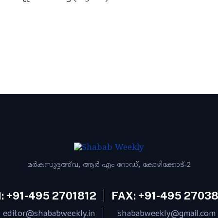
മര്‍കസുദ്ദഅ്‌വ, ആര്‍ എം റോഡ്‌, കോഴിക്കോട്‌-2
: +91-495 2701812
FAX: +91-495 2703
editor@shababweekly.in
shababweekly@gmail.com
|