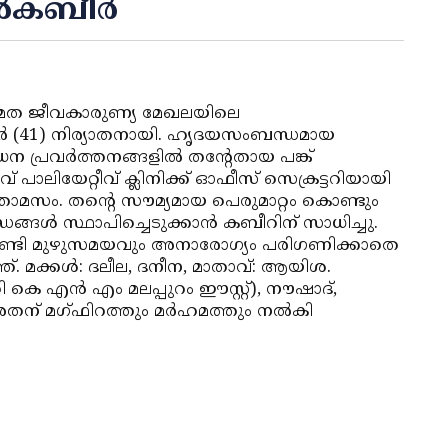
കബീര്‍
്തെ മത ജീവകാരുണ്യ മേഖലയിലെ
ീര്‍ (41) നിര്യാതനായി. ഹൃദയസംബന്ധമായ
്രവര്‍ത്തനങ്ങളില്‍ തന്റേതായ പങ്ക്
കനിവ് പാലിയേറ്റീവ് ക്ലിനിക്ക് ഓഫീസ് സെക്രട്ടറിയായി
 താമസം. തന്റെ സൗമ്യമായ പെരുമാറ്റം കൊണ്ടും
ങ്ങള്‍ സ്ഥാപിച്ചെടുക്കാന്‍ കബീറിന് സാധിച്ചു.
ന് വേണ്ടി മുഴുസമയവും അനാരോഗ്യം പരിഗണിക്കാതെ
്ത്. മക്കള്‍: ദലീല, ദനീന, മാതാവ്: ആയിശ.
 കെ എന്‍ എം മലപ്പുറം ഈസ്റ്റ്), നൗഷാദ്,
് മഗ്ഫിറത്തും മര്‍ഹമത്തും നല്‍കി