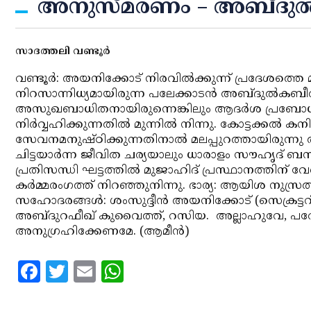
അനുസ്മരണം – അബ്ദുല്‍
സാദത്തലി വണ്ടൂര്‍
വണ്ടൂര്‍: അയനിക്കോട് നിരവില്‍ക്കുന്ന് പ്രദേശത
നിറസാന്നിധ്യമായിരുന്ന പലേക്കാടന്‍ അബ്ദുല്‍കബ
അസുഖബാധിതനായിരുന്നെങ്കിലും ആദര്‍ശ പ്രബോധന പ
നിര്‍വ്വഹിക്കുന്നതില്‍ മുന്നില്‍ നിന്നു. കോട്ടക്കല്‍ 
സേവനമനുഷ്ഠിക്കുന്നതിനാല്‍ മലപ്പുറത്തായിരുന്നു
ചിട്ടയാര്‍ന്ന ജീവിത ചര്യയാലും ധാരാളം സൗഹൃദ് ബന്ധ
പ്രതിസന്ധി ഘട്ടത്തില്‍ മുജാഹിദ് പ്രസ്ഥാനത്തി
കര്‍മ്മരംഗത്ത് നിറഞ്ഞുനിന്നു. ഭാര്യ: ആയിശ നുസ്രത
സഹോദരങ്ങള്‍: ശംസുദ്ദീന്‍ അയനിക്കോട് (സെക്രട്ടറി
അബ്ദുറഫീഖ് കുവൈത്ത്, റസിയ. അല്ലാഹുവേ, പരേതന
അനുഗ്രഹിക്കേണമേ. (ആമീന്‍)
Facebook
Twitter
Email
WhatsApp