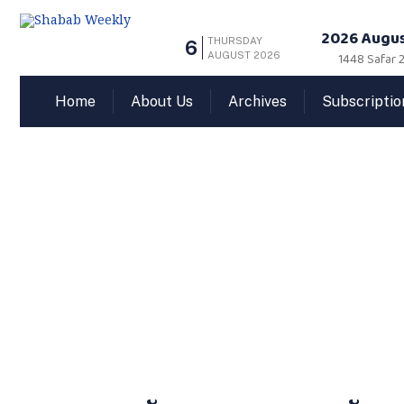
2026 Augus
THURSDAY
6
AUGUST 2026
1448 Safar 2
Home
About Us
Archives
Subscriptio
അന