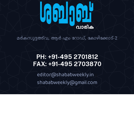
മര്‍കസുദ്ദഅ്‌വ, ആര്‍ എം റോഡ്‌, കോഴിക്കോട്‌-2
PH: +91-495 2701812
FAX: +91-495 2703870
editor@shababweekly.in
|
shababweekly@gmail.com
Terms of Use
Privacy Policy
Shipping Policy
|
|
|
Return & Refund Policy