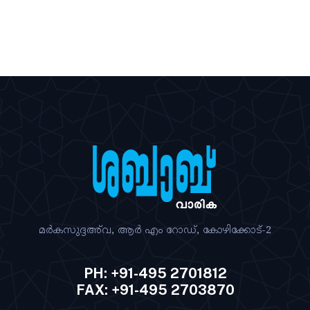
മര്‍കസുദ്ദഅ്‌വ, ആര്‍ എം റോഡ്‌, കോഴിക്കോട്‌-2
PH: +91-495 2701812
FAX: +91-495 2703870