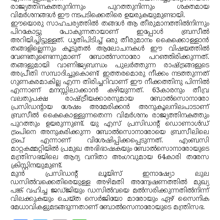
രാജ്യത്തിനകത്തുനിന്നും പുറത്തുനിന്നും ശക്തമായ
വിമര്‍ശനങ്ങള്‍ ഈ നടപടിക്കെതിരെ ഉയരുകയുമുണ്ടായി.
ഈയൊരു സാഹചര്യത്തില്‍ തങ്ങള്‍ ആ തീരുമാനത്തില്‍നിന്നും
പിറകോട്ടു പോകുന്നതായാണ് ഇപ്പോള്‍ ബ്രസീല്‍
അറിയിച്ചിട്ടുള്ളത്. ധൃതിപിടിച്ച് ഒരു തീരുമാനം കൈക്കൊള്ളാന്‍
തങ്ങളില്ലെന്നും കൂടുതല്‍ ആലോചനകള്‍ ഈ വിഷയത്തില്‍
വേണ്ടതുണ്ടെന്നുമാണ് ബോല്‍സനാരോ പറഞ്ഞിരിക്കുന്നത്.
തങ്ങളുമായി വാണിജ്യബന്ധം പുലര്‍ത്തുന്ന രാഷ്ട്രങ്ങളുടെ
അപ്രീതി സമ്പാദിച്ചുകൊണ്ട് ഇത്തരമൊരു നീക്കം നടത്തുന്നത്
ഗുണകരമാകില്ല എന്ന തിരിച്ചറിവാണ് ഈ നീക്കത്തിനു പിന്നില്‍
എന്നാണ് മനസ്സിലാക്കാന്‍ കഴിയുന്നത്. 63കാരനും തീവ്ര
വലതുപക്ഷ രാഷ്ട്രീയക്കാരനുമായ ബോല്‍സൊനാരോ
പ്രസിഡന്റായ ശേഷം അമേരിക്കന്‍ അനുകൂലനിലപാടാണ്
ബ്രസീല്‍ കൈകൊള്ളുന്നതെന്ന വിമര്‍ശനം രാജ്യത്തിനകത്തും
പുറത്തും ഉയരുന്നുണ്ട്. യു എസ് പ്രസിഡന്റ് ഡൊണാള്‍ഡ്
ട്രംപിനെ അനുകരിക്കുന്ന ബോല്‍സൊനാരോയെ ബ്രസീലിലെ
ട്രംപ് എന്നാണ് വിശേഷിപ്പിക്കപ്പെടുന്നത്. എംബസി
മാറ്റകമ്മറ്റിയില്‍ പ്രമുഖ അഭിഭാഷകയും ബോല്‍സൊനാരോയുടെ
മന്ത്രിസഭയിലെ ആദ്യ വനിതാ അംഗവുമായ 64കാരി തരേസ
ക്രിസ്റ്റിനയുമുണ്ട്.
മുന്‍ പ്രസിഡന്റ് ലൂയിസ് ഇനാഷ്യോ ലുല
ഡസില്‍വക്കെതിരെയുള്ള അഴിമതി അന്വേഷണത്തില്‍ മുഖ്യ
പങ്ക് വഹിച്ച ജഡ്ജിയും ഡസില്‍വയെ മല്‍സരിക്കുന്നതില്‍നിന്ന്
വിലക്കുകയും ചെയ്ത സെര്‍ജിയോ മാരോയും ഏഴ് സൈനിക
മേധാവികളുമടങ്ങുന്നതാണ് ബോല്‍സെനാരോയുടെ മന്ത്രിസഭ.